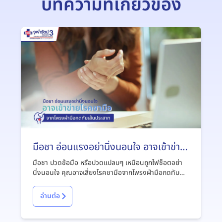
บทความที่เกี่ยวข้อง
มือชา อ่อนแรงอย่านิ่งนอนใจ อาจเข้าข่าย
โรคชามือจากโพรงฝ่ามือกดทับเส้น
มือชา ปวดข้อมือ หรือปวดแปลบๆ เหมือนถูกไฟช็อตอย่า
ประสาท
นิ่งนอนใจ คุณอาจเสี่ยงโรคชามือจากโพรงฝ่ามือกดทับ
เส้นประสาท สังเกตอาการ ชามือ สาเหตุและวิธีรักษาโรค
ได้ที่นี่
อ่านต่อ