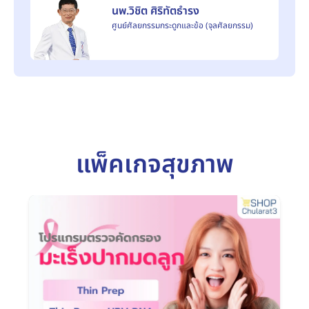
นพ.วิชิต ศิริทัตธำรง
ศูนย์ศัลยกรรมกระดูกและข้อ (จุลศัลยกรรม)
แพ็คเกจสุขภาพ