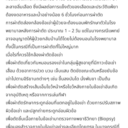
ละลายลิ่มเลือด ซึ่งมีผลต่อการแข็งตัวของเลือดและประวัติแพ้ยา
ต้องงดอาหารและน้ำอย่างน้อย 6 ชั่วโมงก่อนการผ่าตัด
การผ่าตัดส่องกล้องข้อเข่าผู้ป่วยจะต้องนอนพักรักษาตัวในโรง
พยาบาลหลังการผ่าตัด ประมาณ 1 – 2 วัน แต่ในบางกรณีแพทย์
อาจอนุญาตให้ผู้ป่วยกลับบ้านได้โดยไม่ต้องนอนในโรงพยาบาล
ทั้งนี้ในกรณีที่เป็นการผ่าตัดที่ไม่ใหญ่มาก
เมื่อไรที่ควรใช้กล้องผ่าตัดข้อเข่า
เพื่อผ่าตัดเกี่ยวกับหมอนรองเข่าในกลุ่มผู้สูงอายุที่มีภาวะข้อเข่า
เสื่อม ด้วยอาการปวด บวม เจ็บแสบ ติดขัดขณะเดินหรือขยับข้อ
เข่าไปตามอิริยาบถต่างๆ เช่น ขึ้นลงบันได นั่งพับขา เป็นต้น
เพื่อผ่าตัดสร้างเส้นเอ็นไขว้หน้าหรือไขว้หลังภายในข้อเข่าอันเกิด
จากอุบัติเหตุ หรือจากการเล่นกีฬา
เพื่อผ่าตัดรักษากระดูกอ่อนที่แตกอยู่ในข้อเข่า ด้วยการปรับสภาพ
ผิวข้อเข่า และปลูกถ่ายกระดูกอ่อนผิวข้อ
เพื่อตัดชิ้นเนื้อภายในข้อเข่ามาตรวจทางพยาธิวิทยา (Biopsy)
เพื่อมองสำรวจภายในข้อเข่าอย่างละเอียดโดยตรง ในบางกรณีที่