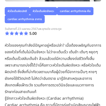
หัวใจเต้นผิดปกติ
หัวใจเต้นผิดจังหวะ
cardiac arrhythmia คือ
cardiac arrhythmia อาการ
วันอังคารที่ 23 เมษายน 2567
นพ.ยุทธชัย มาตระกูล
5.00
หัวใจของคุณกำลังมีปัญหาอยู่หรือเปล่า? เมื่อต้องเผชิญกับอาการ
ของหัวใจที่เต้นไม่เป็นจังหวะ ไม่ว่าจะเต้นเร็ว เต้นช้า เต้นๆ หยุดๆ
หรือเต้นเร็วสลับเต้นช้า ล้วนแล้วแต่มีความเสี่ยงต่อชีวิตทั้งสิ้น
เพราะสามารถบ่งชี้ได้ว่านี่คือภาวะหัวใจเต้นผิดจังหวะ หรือหัวใจเต้น
ผิดปกติ ซึ่งสิ่งที่น่ากังวลตามมาคือผู้ป่วยที่มีอาการเป็นๆ หายๆ
ยังคงใช้ชีวิตปกติ ไม่คิดว่าอันตราย มารู้จักสาเหตุและอาการ
สังเกตเพื่อเฝ้าระวัง รวมถึงการตรวจวินิจฉัยและแนวทางการ
รักษาก่อนสายเกินแก้
รู้จักภาวะหัวใจเต้นผิดจังหวะ (Cardiac arrhythmia)
Cardiac arrhythmia คือ ภาวะที่มีการก่อกำเนิดสัญญาณไฟฟ้า