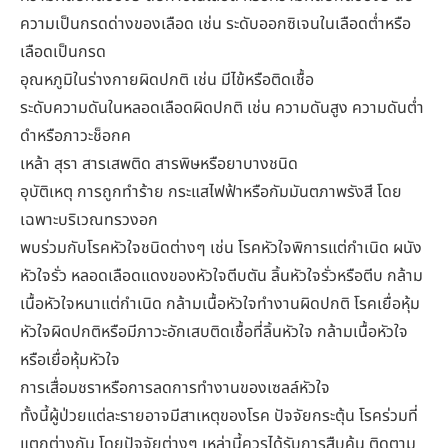
ความเป็นกรดด่างของเลือด เช่น ระดับออกซิเจนในเลือดต่ำหรือ
เลือดเป็นกรด
อุณหภูมิในร่างกายผิดปกติ เช่น มีไข้หรือติดเชื้อ
ระดับความดันในหลอดเลือดผิดปกติ เช่น ความดันสูง ความดันต่ำ
ดำหรือภาวะช็อกค
เหล้า สุรา สารเสพติด สารพิษหรือยาบางชนิด
อุบัติเหตุ การถูกทำร้าย กระแสไฟฟ้าหรือกัมมันตภาพรังสี โดย
เฉพาะบริเวณทรวงอก
พบร่วมกับโรคหัวใจชนิดต่างๆ เช่น โรคหัวใจพิการแต่กำเนิด ผนัง
หัวใจรั่ว หลอดเลือดแดงของหัวใจตีบตัน ลิ้นหัวใจรั่วหรือตีบ กล้าม
เนื้อหัวใจหนาแต่กำเนิด กล้ามเนื้อหัวใจทำงานผิดปกติ โรคเยื่อหุ้ม
หัวใจผิดปกติหรือมีภาวะอักเสบติดเชื้อที่ลิ้นหัวใจ กล้ามเนื้อหัวใจ
หรือเยื่อหุ้มหัวใจ
การเสื่อมชราหรือการลดการทำงานของเซลล์หัวใจ
ทั้งนี้ผู้ป่วยแต่ละรายอาจมีสาเหตุของโรค ปัจจัยกระตุ้น โรคร่วมที่
แตกต่างกัน โดยปัจจัยต่างๆ เหล่านี้ควรได้รับการสืบค้น ติดตาม