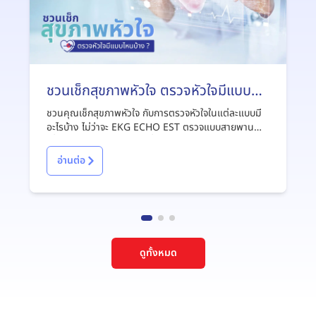
ชวนเช็กสุขภาพหัวใจ ตรวจหัวใจมีแบบ
ไหนบ้าง ?
ชวนคุณเช็กสุขภาพหัวใจ กับการตรวจหัวใจในแต่ละแบบมี
อะไรบ้าง ไม่ว่าจะ EKG ECHO EST ตรวจแบบสายพาน
เพื่อป้องกันและรู้ทันความเสี่ยงโรคหัวใจ
อ่านต่อ
ดูทั้งหมด