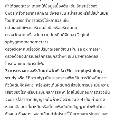
ทำได้ตลอดเวลา โดยจะให้ข้อมูลเบื้องต้น เช่น อัตราเร็วของ
ชีพจร(ครั้งต่อนาที) ลักษณะชีพจร เช่น สม่ำเสมอหรือไม่สม่ำเสมอ
โดยสามารถทำการตรวจได้หลายวิธี เช่น
คลำและนับชีพจรบริเวณข้อมือหรือบริเวณคอ
ตรวจวัดจากเครื่องวัดความดันชนิดดิจิตอล (Digital
sphygmomanometer)
ตรวจวัดจากเครื่องวัดปริมาณออกซิเจน (Pulse oximeter)
ตรวจด้วยอุปกรณ์อิเล็กทรอนิกส์ต่างๆ เช่น นาฬิกาดิจิตอล
โทรศัพท์ชนิดสมาร์ทโฟน
3) การตรวจทางสรีรวิทยาไฟฟ้าหัวใจ (Electrophysiology
study หรือ EP study)
เป็นการตรวจเพื่อใช้ในการวินิจฉัยภาวะ
หัวใจเต้นผิดจังหวะ หรือหัวใจเต้นผิดปกติ ช่วยในการประเมินความ
เสี่ยงของโรคหรือประเมินผลการรักษา โดยในขั้นตอนการตรวจนั้น
จะมีการใส่สายวัดสัญญาณไฟฟ้าหัวใจจำนวน 3-4 เส้น ผ่านทาง
หลอดเลือดดำที่ขาหนีบหรือที่คอเพื่อบันทึกสัญญาณไฟฟ้าหัวใจ
ห้องบน ห้องล่าง หลอดเลือดดำโคโรนารี่(Coronary sinus) และ