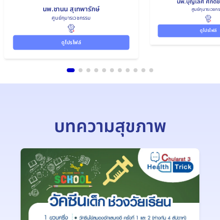
นพ.บุญเลิศ ศักดิ์
นพ.ชานน สุเทพารักษ์
ศูนย์กุมารเวชก
ศูนย์กุมารเวชกรรม
ดูโปรไฟล์
ดูโปรไฟล์
บทความสุขภาพ