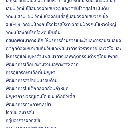
ไอกรน วัคซีนโปลิโอ วัคซีนหัด-คางทูม-หัดเยอรมัน วัคซีนตับอัก
เสบบี วัคซีนไข้สมองอักเสบเจอี และวัคซีนโรคสุกใส เป็นต้น
วัคซีนเสริม เช่น วัคซีนป้องกันเยื่อหุ้มสมองอักเสบจากเชื้อ
ฮิบ(HIB) วัคซีนป้องกันโรคไวรัสโรตา วัคซีนป้องกันไข้หวัดใหญ่
วัคซีนป้องกันโรคไอพีดี เป็นต้น
คลินิกพัฒนาการเด็ก
ให้บริการด้านการแนะนำและการอบรมเลี้ยง
ดูที่ถูกต้องเหมาะสมกับวัยและพัฒนาการทั้งร่างกายและจิตใจ และ
ให้การดูแลปัญหาด้านพัฒนาการและพฤติกรรมต่างๆโดยแพทย์
พัฒนาการเด็กและทีมงานเฉพาะทาง อาทิ
การดูแลรักษาเด็กที่มีปัญหา
พัฒนาการล่าช้าแบบรอบด้าน
พัฒนาการในเด็กคลอดก่อนกำหนด
ปัญหาการเจริญเติบโต เช่น เด็กตัวเตี้ย
พัฒนาการทางภาษาล่าช้า
โรคซน สมาธิสั้น
กลุ่มอาการออทิสซึม