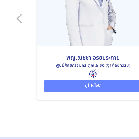
พญ.ณัชชา อริยประกาย
ศูนย์ศัลยกรรมกระดูกและข้อ (จุลศัลยกรรม)
ดูโปรไฟล์