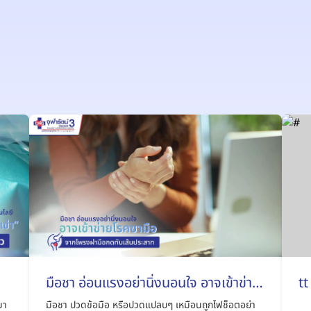
มือชา อ่อนแรงอย่านิ่งนอนใจ อาจเข้าข่าย
tt
ัว
โรคชามือจากโพรงฝ่ามือกดทับเส้น
มา
มือชา ปวดข้อมือ หรือปวดแปลบๆ เหมือนถูกไฟช็อตอย่า