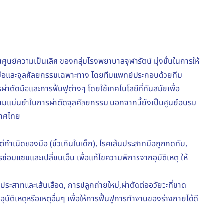
ในศูนย์ความเป็นเลิศ ของกลุ่มโรงพยาบาลจุฬารัตน์ มุ่งมั่นในการให้
ัดมือและจุลศัลยกรรมเฉพาะทาง โดยทีมแพทย์ประกอบด้วยทีม
ผ่าตัดมือและการฟื้นฟูต่างๆ โดยใช้เทคโนโลยีที่ทันสมัยเพื่อ
อความแม่นยำในการผ่าตัดจุลศัลยกรรม นอกจากนี้ยังเป็นศูนย์อบรม
ะเทศไทย
ต่กำเนิดของมือ (นิ้วเกินในเด็ก), โรคเส้นประสาทมือถูกกดทับ,
รซ่อมแซมและเปลี่ยนเอ็น เพื่อแก้ไขความพิการจากอุบัติเหตุ ให้
นประสาทและเส้นเลือด, การปลูกถ่ายใหม่,ผ่าตัดต่ออวัยวะที่ขาด
บัติเหตุหรือเหตุอื่นๆ เพื่อให้การฟื้นฟูการทำงานของร่างกายได้ดี