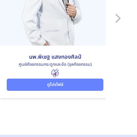
นพ.พิเชฐ แสงทองศิลป์
ศูนย์ศัลยกรรมกระดูกและข้อ (จุลศัลยกรรม)
ดูโปรไฟล์