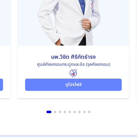
นพ.วิชิต ศิริทัตธำรง
ศูนย์ศัลยกรรมกระดูกและข้อ (จุลศัลยกรรม)
ดูโปรไฟล์