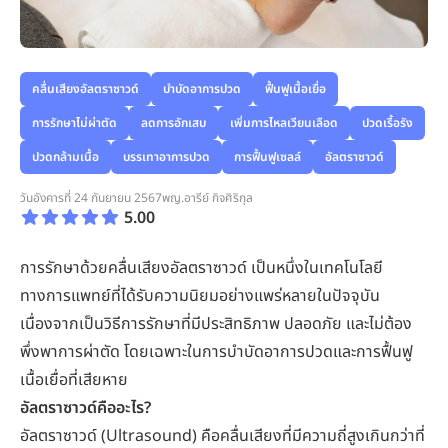
คลื่นเสียงอัลตราซาวด์
บำบัดอาการปวด
ฟื้นฟูเนื้อเยื่อ
การรักษาไม่ผ่าตัด
ลดการอักเสบ
เพิ่มการไหลเวียนเลือด
ปวดเรื้อรัง
ปวดกล้ามเนื้อ
บรรเทาอาการปวด
การฟื้นฟูเซลล์
อัลตราซาวด์
วันอังคารที่ 24 กันยายน 2567
พญ.อารีย์ กิจศิริกุล
5.00
การรักษาด้วยคลื่นเสียงอัลตราซาวด์ เป็นหนึ่งในเทคโนโลยี
ทางการแพทย์ที่ได้รับความนิยมอย่างแพร่หลายในปัจจุบัน
เนื่องจากเป็นวิธีการรักษาที่มีประสิทธิภาพ ปลอดภัย และไม่ต้อง
พึ่งพาการผ่าตัด โดยเฉพาะในการบำบัด
อาการปวด
และการฟื้นฟู
เนื้อเยื่อที่เสียหาย
อัลตราซาวด์คืออะไร?
อัลตราซาวด์ (Ultrasound) คือคลื่นเสียงที่มีความถี่สูงเกินกว่าที่