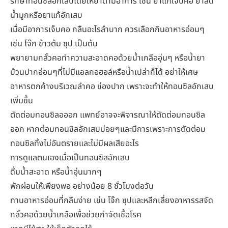
รักษาทอนซิลอักเสบโดยให้ยาตามอาการ เช่น ยาแก้เจ็บคอ ยาลด
น้ำมูกหรือยาแก้อักเสบ
เมื่อมีอาการเจ็บคอ กลืนอะไรลำบาก ควรเลือกกินอาหารอ่อนๆ
เช่น โจ๊ก ข้าวต้ม ซุป เป็นต้น
พยายามกลั้วคอทำความสะอาดคอด้วยน้ำเกลืออุ่นๆ หรือน้ำยา
บ้วนปากอ่อนๆที่ไม่มีแอลกอฮอล์หรือน้ำเปล่าก็ได้ อย่าให้เศษ
อาหารตกค้างบริเวณลำคอ ช่องปาก เพราะจะทำให้ทอนซิลอักเสบ
เพิ่มขึ้น
ตัดต่อมทอนซิลอออก แพทย์อาจจะพิจารณาให้ตัดต่อมทอนซิล
ออก หากต่อมทอนซิลอักเสบบ่อยๆและมีการเพราะการตัดต่อม
ทอนซิลทิ้งไม่อันตรายและไม่มีผลเสียอะไร
การดูแลตนเองเมื่อเป็นทอนซิลอักเสบ
ดื่มน้ำสะอาด หรือน้ำอุ่นมากๆ
พักผ่อนให้เพียงพอ อย่างน้อย 8 ชั่วโมงต่อวัน
ทานอาหารอ่อนที่กลืนง่าย เช่น โจ๊ก ซุปและหลีกเลี่ยงอาหารรสจัด
กลั้วคอด้วยน้ำเกลือเพื่อช่วยกำจัดเชื้อโรค