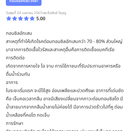
ทอนซิลอักเสบ รักษา
วันพุธที่ 24 เมษายน 2567
นพ.ธีรพันธ์ ใจบุญ
5.00
ทอนซิลอักเสบ
สาเหตุที่ทำให้เกิดโรคต่อมทอนซิลอักเสบกว่า 70 - 80% ส่วนใหญ่
มาจากการติดเชื้อไวรัสและสาเหตุอื่นคือการติดเชื้อแบคทีเรีย
การติดต่อ
เกิดจากการหายใจ ไอ จาม การใช้ภาชนะที่รับประทานอาหารหรือ
ดื่มน้ำร่วมกัน
อาการ
ในระยะเริ่มแรก จะมีไข้สูง อ่อนเพลียและปวดศีรษะ อาการที่เด่นชัด
คือ เจ็บคอเวลากลืน อาจมีเสียงเปลี่ยนจากภาวะต่อมทอนซิลโต มี
น้ำลายมากจากกลืนน้ำลายไม่ค่อยได้ มีอาการปวดร้าวไปที่หู ต่อม
น้ำเหลืองที่คอโต กดเจ็บ
การรักษา