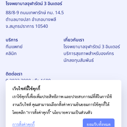
โรงพยาบาลจุฬารัตน์ 3 อินเตอร์
88/8-9 ถนนเทพารักษ์ กม. 14.5
ตำบลบางปลา อำเภอบางพลี
จ.สมุทรปราการ 10540
บริการ
เกี่ยวกับเรา
ทีมแพทย์
โรงพยาบาลจุฬารัตน์ 3 อินเตอร์
คลินิก
บริการสุขภาพสำหรับองค์กร
นักลงทุนสัมพันธ์
ติดต่อเรา
0 2033 2900 หรือ 1609
อีเมล์:
pr_ch3@chularat.com
เว็บไซต์นี้ใช้คุกกี้
เราใช้คุกกี้เพื่อเพิ่มประสิทธิภาพ และประสบการณ์ที่ดีในการใช้
งานเว็บไซต์ คุณสามารถเลือกตั้งค่าความยินยอมการใช้คุกกี้ได้
โดยคลิก "การตั้งค่าคุกกี้"
นโยบายความเป็นส่วนตัว
การตั้งค่าคุกกี้
© สงวนลิขสิทธิ์ บริษัท โรงพยาบาลจุฬารัตน์ จำกัด (มหาชน)
ยอมรับทั้งหมด