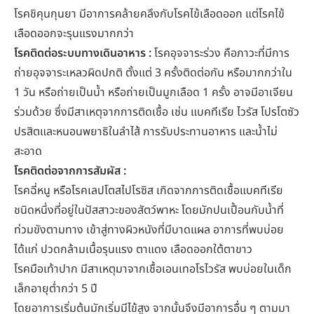
โรคชิคุนกุนยา มีอาการคล้ายคลึงกับโรคไข้เลือดออก แต่โรคไข้
เลือดออกจะรุนแรงมากกว่า
โรคติดต่อระบบทางเดินอาหาร :
โรคอุจจาระร่วง คือภาวะที่มีการ
ถ่ายอุจจาระเหลวผิดปกติ ตั้งแต่ 3 ครั้งติดต่อกัน หรือมากกว่าใน
1 วัน หรือถ่ายเป็นน้ำ หรือถ่ายเป็นมูกเลือด 1 ครั้ง อาจมีอาเจียน
ร่วมด้วย ซึ่งมีสาเหตุจากการติดเชื้อ เช่น แบคทีเรีย ไวรัส โปรโตซัว
ปรสิตและหนอนพยาธิในลำไส้ การรับประทานอาหาร และน้ำไม่
สะอาด
โรคติดต่อจากการสัมผัส :
โรคฉี่หนู หรือโรคเลปโตสไปโรซิส เกิดจากการติดเชื้อแบคทีเรีย
ชนิดหนึ่งที่อยู่ในปัสสาวะของสัตว์พาหะ โดยมักปนเปื้อนกับน้ำที่
ท่วมขังตามทาง เข้าสู่ทางผิวหนังที่มีบาดแผล อาการที่พบบ่อย
ได้แก่ ปวดกล้ามเนื้อรุนแรง ตาแดง เลือดออกใต้ตาขาว
โรคมือเท้าปาก มีสาเหตุมาจากเชื้อเอนเทอโรไวรัส พบบ่อยในเด็ก
เล็กอายุต่ำกว่า 5 ปี
โดยอาการเริ่มต้นมักเริ่มมีไข้สูง จากนั้นจึงมีอาการอื่น ๆ ตามมา