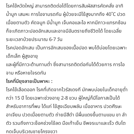
โรคไข้หวัดใหญ่ สามารถติดต่อได้โดยการสัมผัสสารคัดคลั่ง อาทิ
น้ำมูก เสมหะ การไอจามรดกัน ผู้ป่วยจะมีไข้สูงมากถึง 40 ํC ปวด
เมื่อยตามตัว คัดจมูก มีน้ำมูก เจ็บคอและไอ หากมีภาวะแทรกซ้อน
ก็จะเกิดภาวะปอดอักเสบและอาจมีอันตรายถึงชีวิตได้ โดยเฉลี่ย
ระยะเวลาป่วยประมาณ 6-7 วัน
โรคปอดอักเสบ เป็นการอักเสบของเนื้อปอด พบได้บ่อยโดยเฉพาะ
เด็กเล็ก ผู้สูงอายุ
และผู้ที่มีภาวะต้านทานต่ำ ซึ่งสามารถติดต่อกันได้ด้วยการ การไอ
จาม หรือหายใจรดกัน
โรคที่มียุงลายเป็นพาหะ :
โรคไข้เลือดออก โรคที่เกิดจากไวรัสเดงกี มักพบบ่อยในเด็กอายุต่ำ
กว่า 15 ปี โดยเฉพาะช่วงอายุ 2-8 ขวบ ผู้ใหญ่ก็มีโอกาสเป็นได้
สำหรับอาการที่พบ ได้แก่ ไข้สูงเฉียบพลัน เบื่ออาหาร ปวดศีรษะ
อาเจียน ปวดเมื่อยตามตัว ถ่ายมีสีดำ มีผื่นแดงขึ้นตามแขน ขา ลำ
ตัว รวมถึงภาวะช็อคช่วงไข้ลด มือเท้าเย็น ชีพจรเบาและเร็ว ตับโต
กดเจ็บบริเวณชายโครงขวา