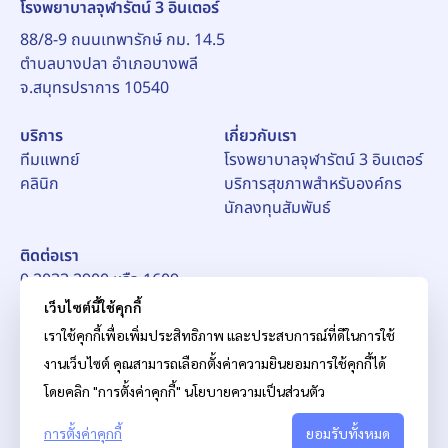
โรงพยาบาลจุฬารัตน์ 3 อินเตอร์
เพื่อให้ผู้ป่วยโรคหลอดเลือดสมองได้รับการวินิจฉัยและ
รักษาอย่างรวดเร็ว ถูกต้อง และเป็นไปตามมาตรฐานสากล
88/8-9 ถนนเทพารักษ์ กม. 14.5
ตั้งแต่การประเมินอาการ การตรวจวินิจฉัย การให้การ
ตำบลบางปลา อำเภอบางพลี
รักษา ไปจนถึงการดูแลฟื้นฟูครบทุกมิติ ซึ่งมีส่วนสำคัญใน
จ.สมุทรปราการ 10540
การเพิ่มโอกาสการรอดชีวิต ลดความพิการ และยกระดับ
คุณภาพชีวิตของผู้ป่วย รางวัลทั้งสองรางวัลนี้นับเป็นอีก
บริการ
เกี่ยวกับเรา
หนึ่งความภาคภูมิใจของโรงพยาบาลจุฬารัตน์ 3 อินเตอร์
และเป็นกำลังสำคัญในการเดินหน้าพัฒนาคุณภาพการ
ทีมแพทย์
โรงพยาบาลจุฬารัตน์ 3 อินเตอร์
รักษาอย่างไม่หยุดยั้ง เพื่อส่งมอบบริการทางการแพทย์ที่มี
คลินิก
บริการสุขภาพสำหรับองค์กร
คุณภาพ ปลอดภัย และสร้างความเชื่อมั่นแก่ผู้รับบริการ
นักลงทุนสัมพันธ์
พร้อมยกระดับมาตรฐานการดูแลผู้ป่วยโรคหลอดเลือด
สมองของประเทศไทยสู่ระดับสากลอย่างต่อเนื่อง
ติดต่อเรา
0 2033 2900 หรือ 1609
อีเมล์:
pr_ch3@chularat.com
เว็บไซต์นี้ใช้คุกกี้
เราใช้คุกกี้เพื่อเพิ่มประสิทธิภาพ และประสบการณ์ที่ดีในการใช้
งานเว็บไซต์ คุณสามารถเลือกตั้งค่าความยินยอมการใช้คุกกี้ได้
โดยคลิก "การตั้งค่าคุกกี้"
นโยบายความเป็นส่วนตัว
การตั้งค่าคุกกี้
© สงวนลิขสิทธิ์ บริษัท โรงพยาบาลจุฬารัตน์ จำกัด (มหาชน)
ยอมรับทั้งหมด