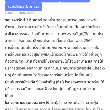
หน่วยบริการอาชีวเวชกรรม
วันพุธที่ 11 มีนาคม 2569
รพ. จุฬารัตน์ 3 อินเตอร์
ตอกย้ำมาตรฐานการดูแลสุขภาพวัย
ทำงาน ประกาศความสำเร็จในการขึ้นทะเบียนเป็น
หน่วยบริการ
อาชีวเวชกรรม
อย่างเป็นทางการ ตามพระราชบัญญัติควบคุมโรค
จากการประกอบอาชีพและโรคจากสิ่งแวดล้อม พ.ศ. 2562
การขึ้นทะเบียนในครั้งนี้ ยืนยันถึงศักยภาพของโรงพยาบาลใน
การให้บริการตรวจสุขภาพและเฝ้าระวังโรคเฉพาะทางได้อย่างถูก
ต้องตามกฎหมาย ทั้งการให้บริการภายในโรงพยาบาล และการให้
บริการตรวจนอกสถานที่ ณ สถานประกอบการ (
Mobile Check-
up
) ด้วยทีมแพทย์อาชีวเวชศาสตร์และเครื่องมือที่ทันสมัย
มุ่งเน้นการเฝ้าระวัง 9 โรคสำคัญ (6+3 โรค)
โรงพยาบาลพร้อมให้
บริการตรวจคัดกรองและเฝ้าระวังกลุ่มโรคที่กฎหมายกำหนด
ได้แก่
โรคจากการประกอบอาชีพ (6 โรค):
โรคจากตะกั่ว, โรคจากฝุ่น
ซิลิกา, โรคจากภาวะอับอากาศ, โรคจากแอสเบสตอส (ใยหิน), โรค