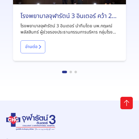
โรงพยาบาลจุฬารัตน์ 3 อินเตอร์ คว้า 2
รางวัลระดับ Diamond ตอกย้ำ
โรงพยาบาลจุฬารัตน์ 3 อินเตอร์ นำทีมโดย นพ.กฤษณ์
มาตรฐานการดูแลผู้ป่วยโรคหลอดเลือด
พลัสสินทร์ ผู้ช่วยรองประธานกรรมการบริหาร กลุ่มโรง
พยาบาลจุฬารัตน์ พร้อมด้วยคณะผู้บริหารและทีมสหสาขา
สมองระดับโลก
วิชาชีพ เข้าร่วมพิธีมอบรางวัล WSO Angels Awards
อ่านต่อ
2025 และ Thailand ANGELS Awards 2025 เมื่อวัน
ที่ 7 สิงหาคม 2569 ณ โรงแรมเซ็นทารา ไลฟ์ ศูนย์
ราชการและคอนเวนชันเซ็นเตอร์ แจ้งวัฒนะ
กรุงเทพมหานคร ในโอกาสนี้ โรงพยาบาลจุฬารัตน์ 3
อินเตอร์ ได้รับ 2 รางวัลระดับ Diamond Status ได้แก่
WSO Angels Awards 2025 – Diamond Status
จาก World Stroke Organization (WSO) ซึ่งเป็น
รางวัลที่มอบให้แก่โรงพยาบาลที่มีผลการดูแลผู้ป่วยโรค
หลอดเลือดสมองตามมาตรฐานสากล และ Thailand
ANGELS Awards 2025 – Diamond Status ซึ่ง
สะท้อนถึงความเป็นเลิศในการพัฒนาระบบการดูแลผู้ป่วย
โรคหลอดเลือดสมองในประเทศไทย ความสำเร็จในครั้งนี้
สะท้อนถึงความมุ่งมั่นของทีมแพทย์ พยาบาล และ
บุคลากรทุกภาคส่วนของโรงพยาบาลจุฬารัตน์ 3 อินเตอร์
ที่ร่วมกันพัฒนาระบบ Stroke Fast Track อย่างต่อเนื่อง