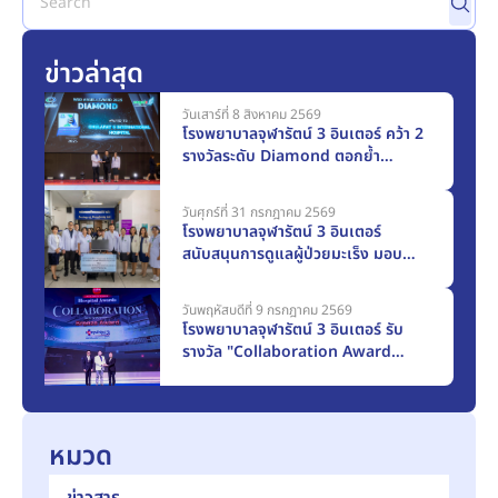
ข่าวล่าสุด
วันเสาร์ที่ 8 สิงหาคม 2569
โรงพยาบาลจุฬารัตน์ 3 อินเตอร์ คว้า 2
รางวัลระดับ Diamond ตอกย้ำ
มาตรฐานการดูแลผู้ป่วยโรคหลอดเลือด
สมองระดับโลก
วันศุกร์ที่ 31 กรกฎาคม 2569
โรงพยาบาลจุฬารัตน์ 3 อินเตอร์
สนับสนุนการดูแลผู้ป่วยมะเร็ง มอบ
ครุภัณฑ์ทางการแพทย์แก่โรงพยาบาล
สมุทรปราการ มูลค่า 117,000 บาท
วันพฤหัสบดีที่ 9 กรกฎาคม 2569
โรงพยาบาลจุฬารัตน์ 3 อินเตอร์ รับ
รางวัล "Collaboration Award
2025" จากเมืองไทยประกันชีวิต
หมวด
ข่าวสาร