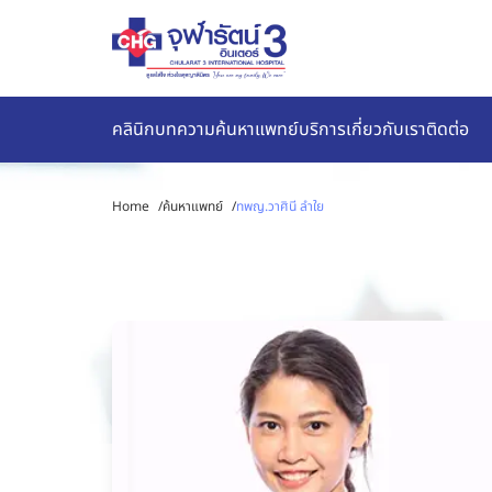
คลินิก
บทความ
ค้นหาแพทย์
บริการ
เกี่ยวกับเรา
ติดต่อ
Home
/
ค้นหาแพทย์
/
ทพญ.วาศินี ลำใย