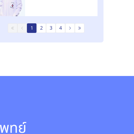
1
2
3
4
พทย์