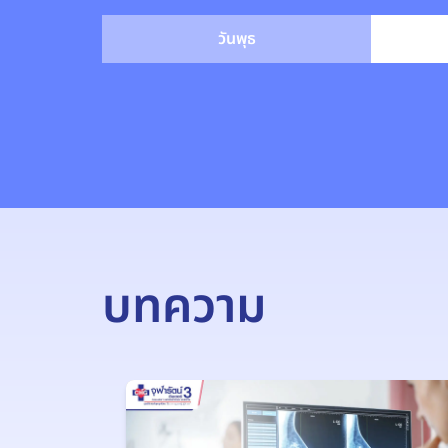
วันพุธ
บทความ