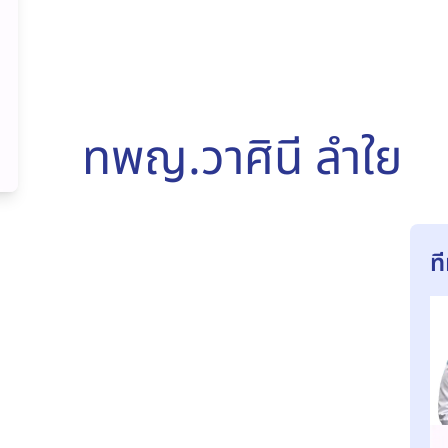
ทพญ.วาศินี ลำใย
ท