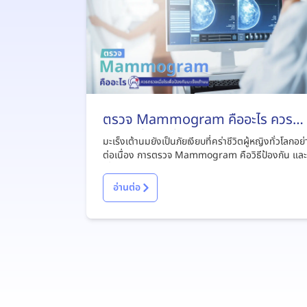
ตรวจ Mammogram คืออะไร ควร
ตรวจเมื่อไรเพื่อป้องกันมะเร็งเต้านม
มะเร็งเต้านมยังเป็นภัยเงียบที่คร่าชีวิตผู้หญิงทั่วโลกอย
ต่อเนื่อง การตรวจ Mammogram คือวิธีป้องกัน แล
เสี่ยงมะเร็งเต้านมได้ทั้งผู้หญิง/ผู้ชาย รู้จักการตรวจแ
โมแกรมให้มากขึ้นจากบทความนี้
อ่านต่อ