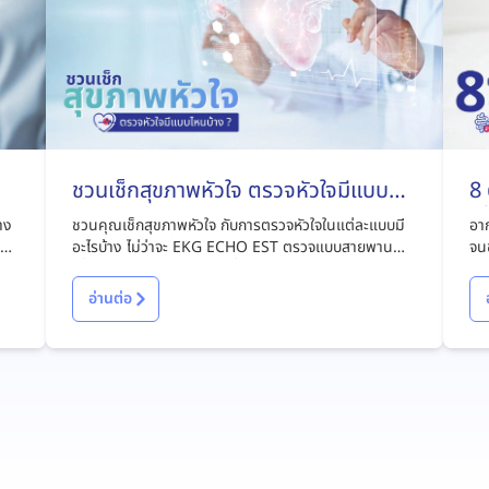
ชวนเช็กสุขภาพหัวใจ ตรวจหัวใจมีแบบ
8
ไหนบ้าง ?
เส
่าง
ชวนคุณเช็กสุขภาพหัวใจ กับการตรวจหัวใจในแต่ละแบบมี
อาก
ะลด
อะไรบ้าง ไม่ว่าจะ EKG ECHO EST ตรวจแบบสายพาน
จนช
มม
เพื่อป้องกันและรู้ทันความเสี่ยงโรคหัวใจ
เหม
คาด
อ่านต่อ