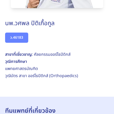
นพ.วศพล ปิติเกื้อกูล
ว.46183
สาขาที่เชี่ยวชาญ
: ศัลยกรรมออร์โธปิดิกส์
วุฒิการศึกษา
แพทยศาสตรบัณฑิต
วุฒิบัตร สาขา ออร์โธปิดิกส์ (Orthopaedics)
ทีมแพทย์ที่เกี่ยวข้อง