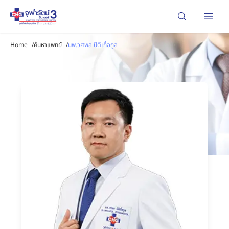
Open
Home
/
ค้นหาแพทย์
/
นพ.วศพล ปิติเกื้อกูล