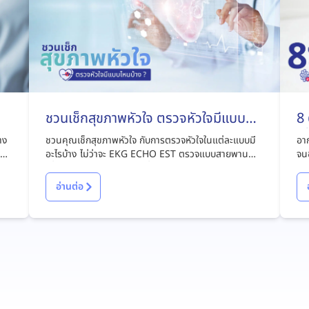
ชวนเช็กสุขภาพหัวใจ ตรวจหัวใจมีแบบ
8
ไหนบ้าง ?
เส
่าง
ชวนคุณเช็กสุขภาพหัวใจ กับการตรวจหัวใจในแต่ละแบบมี
อาก
ะลด
อะไรบ้าง ไม่ว่าจะ EKG ECHO EST ตรวจแบบสายพาน
จนช
มม
เพื่อป้องกันและรู้ทันความเสี่ยงโรคหัวใจ
เหม
คาด
อ่านต่อ