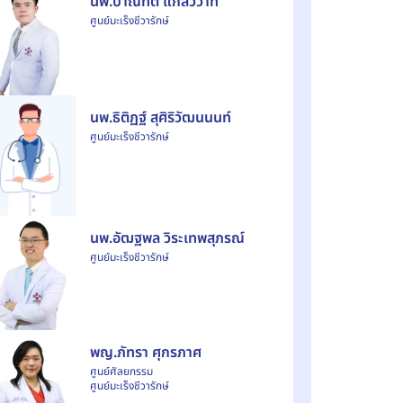
นพ.ปาณทัต แกล้ววาที
ศูนย์มะเร็งชีวารักษ์
นพ.ธิติฏฐ์ สุศิริวัฒนนนท์
ศูนย์มะเร็งชีวารักษ์
นพ.อัฒฐพล วิระเทพสุภรณ์
ศูนย์มะเร็งชีวารักษ์
พญ.ภัทรา ศุกรภาศ
ศูนย์ศัลยกรรม
ศูนย์มะเร็งชีวารักษ์