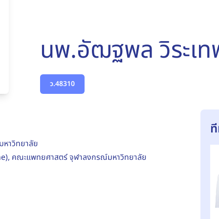
นพ.อัฒฐพล วิระเท
ว.48310
ท
มหาวิทยาลัย
cine), คณะแพทยศาสตร์ จุฬาลงกรณ์มหาวิทยาลัย