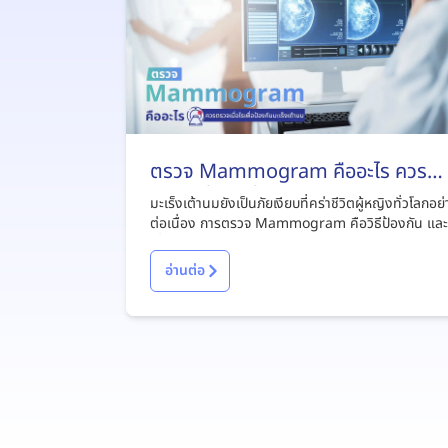
ตรวจ Mammogram คืออะไร ควร
ตรวจเมื่อไรเพื่อป้องกันมะเร็งเต้านม
มะเร็งเต้านมยังเป็นภัยเงียบที่คร่าชีวิตผู้หญิงทั่วโลกอย
ต่อเนื่อง การตรวจ Mammogram คือวิธีป้องกัน แล
เสี่ยงมะเร็งเต้านมได้ทั้งผู้หญิง/ผู้ชาย รู้จักการตรวจแ
โมแกรมให้มากขึ้นจากบทความนี้
อ่านต่อ