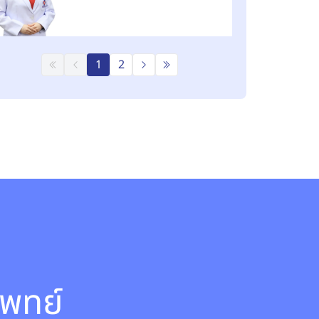
1
2
พทย์