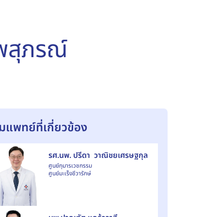
พสุภรณ์
ีมแพทย์ที่เกี่ยวข้อง
รศ.นพ. ปรีดา วาณิชยเศรษฐกุล
ศูนย์กุมารเวชกรรม
ศูนย์มะเร็งชีวารักษ์