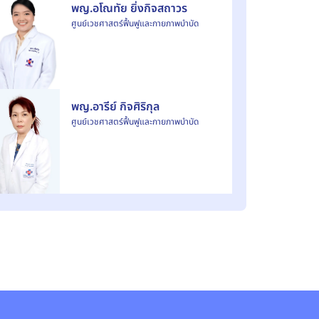
พญ.อโณทัย ยิ่งกิจสถาวร
ศูนย์เวชศาสตร์ฟื้นฟูและกายภาพบำบัด
พญ.อารีย์ กิจศิริกุล
ศูนย์เวชศาสตร์ฟื้นฟูและกายภาพบำบัด