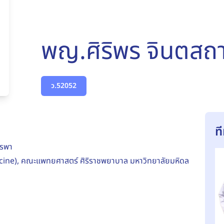
พญ.ศิริพร จินตสถ
ว.52052
ท
ูรพา
dicine), คณะแพทยศาสตร์ ศิริราชพยาบาล มหาวิทยาลัยมหิดล