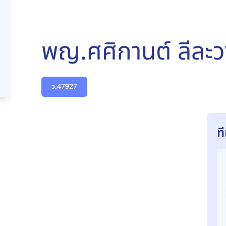
พญ.ศศิกานต์ ลีละว
ว.47927
ท