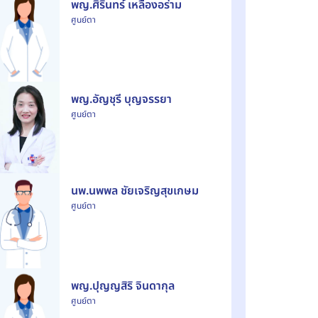
พญ.ศิรินทร์ เหลืองอร่าม
ศูนย์ตา
พญ.อัญชุรี บุญจรรยา
ศูนย์ตา
นพ.นพพล ชัยเจริญสุขเกษม
ศูนย์ตา
พญ.ปุญญสิริ จินดากุล
ศูนย์ตา