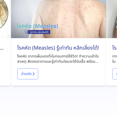
ไง
โรคหัด (Measles) รู้เท่าทัน หลีกเลี่ยงได้!
โร
โรคหัด อาการผื่นแดงที่บั่นทอนการใช้ชีวิต! ทำความเข้าใจ
การ
สาเหตุ สังเกตอาการและรู้เท่าทันก่อนจะได้รับเชื้อ พร้อมหา
ใน 
แนวทางรักษาและป้องกันโรคได้ที่บทความนี้
มีอ
อ่านต่อ