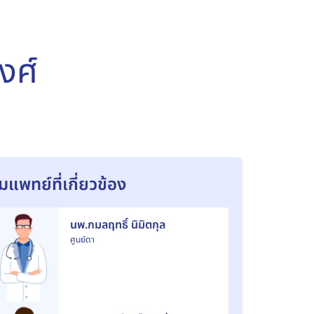
งศ์
ีมแพทย์ที่เกี่ยวข้อง
นพ.กมลฤทธิ์ นิมิตกุล
ศูนย์ตา