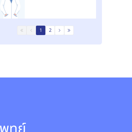
1
2
พทย์