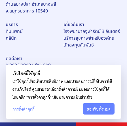
ตำบลบางปลา อำเภอบางพลี
จ.สมุทรปราการ 10540
บริการ
เกี่ยวกับเรา
ทีมแพทย์
โรงพยาบาลจุฬารัตน์ 3 อินเตอร์
คลินิก
บริการสุขภาพสำหรับองค์กร
นักลงทุนสัมพันธ์
ติดต่อเรา
0 2033 2900 หรือ 1609
อีเมล์:
pr_ch3@chularat.com
เว็บไซต์นี้ใช้คุกกี้
เราใช้คุกกี้เพื่อเพิ่มประสิทธิภาพ และประสบการณ์ที่ดีในการใช้
งานเว็บไซต์ คุณสามารถเลือกตั้งค่าความยินยอมการใช้คุกกี้ได้
โดยคลิก "การตั้งค่าคุกกี้"
นโยบายความเป็นส่วนตัว
การตั้งค่าคุกกี้
© สงวนลิขสิทธิ์ บริษัท โรงพยาบาลจุฬารัตน์ จำกัด (มหาชน)
ยอมรับทั้งหมด