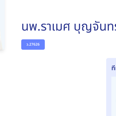
นพ.ราเมศ บุญจันทร
ว.27626
ท