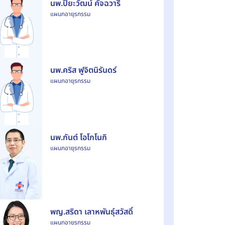
นพ.ปิยะวัฒน์ คัจฉวารี
แผนกอายุรกรรม
นพ.คริส ฟูจิตนิรันดร์
แผนกอายุรกรรม
นพ.กันต์ โอโกโนกิ
แผนกอายุรกรรม
พญ.สริดา เลาหพันธุ์สวัสดิ์
แผนกอายุรกรรม