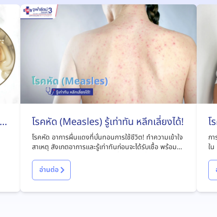
ไง
โรคหัด (Measles) รู้เท่าทัน หลีกเลี่ยงได้!
โร
โรคหัด อาการผื่นแดงที่บั่นทอนการใช้ชีวิต! ทำความเข้าใจ
การ
สาเหตุ สังเกตอาการและรู้เท่าทันก่อนจะได้รับเชื้อ พร้อมหา
ใน 
แนวทางรักษาและป้องกันโรคได้ที่บทความนี้
มีอ
อ่านต่อ