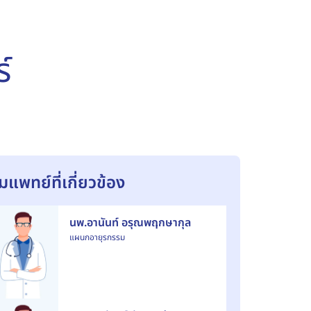
์
ีมแพทย์ที่เกี่ยวข้อง
นพ.อานันท์ อรุณพฤกษากุล
แผนกอายุรกรรม