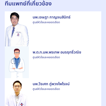
ทีมแพทย์ที่เกี่ยวข้อง
นพ.เจษฎา กาญจนสินิทธ์
ศูนย์หัวใจและหลอดเลือด
พ.ต.ท.นพ.พรเทพ อมรฤทธิ์วณิช
ศูนย์หัวใจและหลอดเลือด
นพ.วีรเศก ภู่พวงไพโรจน์
ศูนย์หัวใจและหลอดเลือด