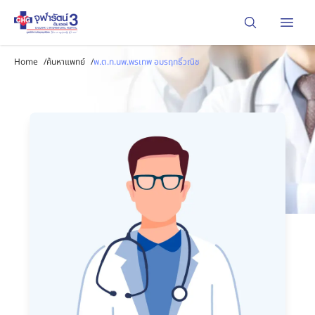
Open
Home
/
ค้นหาแพทย์
/
พ.ต.ท.นพ.พรเทพ อมรฤทธิ์วณิช