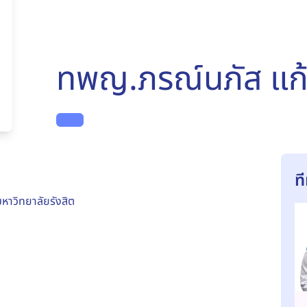
ทพญ.ภรณ์นภัส แก
ท
าวิทยาลัยรังสิต