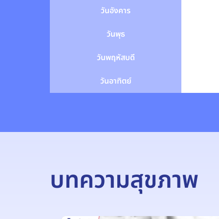
วันอังคาร
วันพุธ
วันพฤหัสบดี
วันอาทิตย์
บทความสุขภาพ