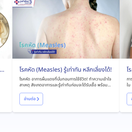
ไง
โรคหัด (Measles) รู้เท่าทัน หลีกเลี่ยงได้!
โร
โรคหัด อาการผื่นแดงที่บั่นทอนการใช้ชีวิต! ทำความเข้าใจ
การ
สาเหตุ สังเกตอาการและรู้เท่าทันก่อนจะได้รับเชื้อ พร้อมหา
ใน 
แนวทางรักษาและป้องกันโรคได้ที่บทความนี้
มีอ
อ่านต่อ