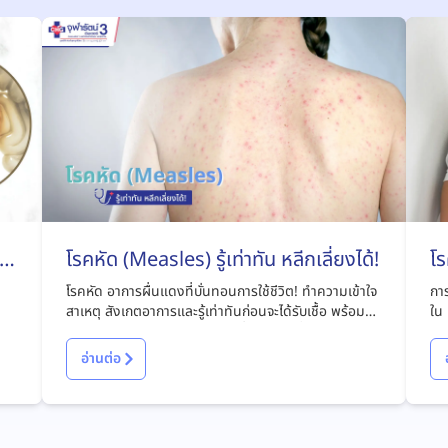
ไง
โรคหัด (Measles) รู้เท่าทัน หลีกเลี่ยงได้!
โร
โรคหัด อาการผื่นแดงที่บั่นทอนการใช้ชีวิต! ทำความเข้าใจ
การ
สาเหตุ สังเกตอาการและรู้เท่าทันก่อนจะได้รับเชื้อ พร้อมหา
ใน 
แนวทางรักษาและป้องกันโรคได้ที่บทความนี้
มีอ
อ่านต่อ