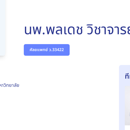
นพ.พลเดช วิชาจารย
ศัลยแพทย์ ว.33422
ท
าวิทยาลัย