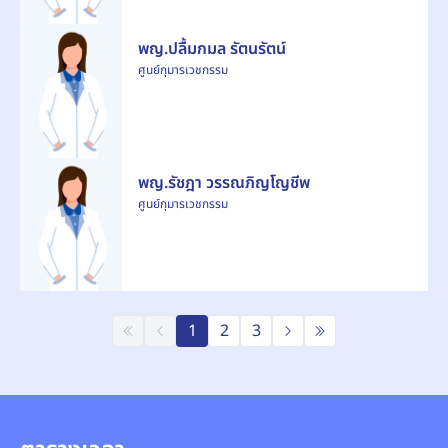
พญ.ปลื้มกมล รัตนรัตน์
ศูนย์กุมารเวชกรรม
พญ.รัชฎา วรรณภิญโญชีพ
ศูนย์กุมารเวชกรรม
1
2
3