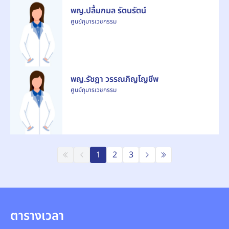
พญ.ปลื้มกมล รัตนรัตน์
ศูนย์กุมารเวชกรรม
พญ.รัชฎา วรรณภิญโญชีพ
ศูนย์กุมารเวชกรรม
1
2
3
ตารางเวลา