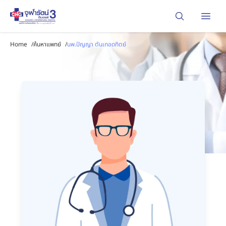
Open
Home
/
ค้นหาแพทย์
/
นพ.ปัญญา ตันเทอดทิตย์