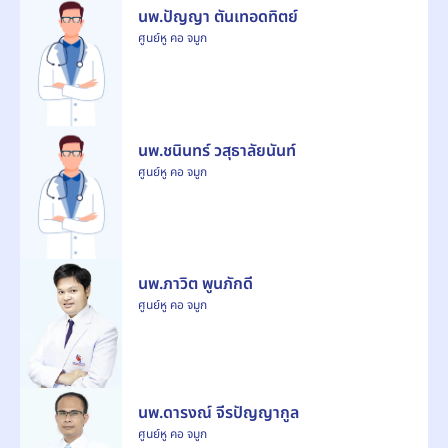
นพ.ปัญญา ตันเทอดทิตย์
ศูนย์หู คอ จมูก
นพ.ชนินทร์ วสุธาลัยนันท์
ศูนย์หู คอ จมูก
นพ.ภาวิต พูนภักดี
ศูนย์หู คอ จมูก
นพ.ดารงณ์ จีรปัญญากูล
ศูนย์หู คอ จมูก