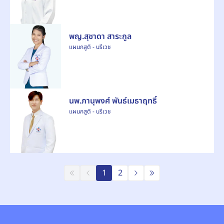
พญ.สุชาดา สาระกูล
แผนกสูติ - นรีเวช
นพ.ภานุพงศ์ พันธ์เมธาฤทธิ์
แผนกสูติ - นรีเวช
1
2