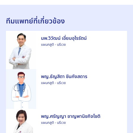
ทีมแพทย์ที่เกี่ยวข้อง
นพ.วิวัฒน์ เอี่ยมอุไรรัตน์
แผนกสูติ - นรีเวช
พญ.ธัญสิตา ชินกังสดาร
แผนกสูติ - นรีเวช
พญ.ศรัญญา ชาญพานิชกิจโชติ
แผนกสูติ - นรีเวช