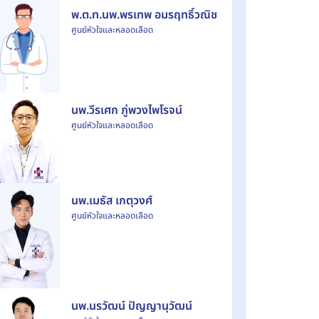
พ.ต.ท.นพ.พรเทพ อมรฤทธิ์วณิช
ศูนย์หัวใจและหลอดเลือด
นพ.วีรเศก ภู่พวงไพโรจน์
ศูนย์หัวใจและหลอดเลือด
นพ.เมธัส เกตุวงศ์
ศูนย์หัวใจและหลอดเลือด
นพ.นรวัฒน์ ปัญญานุวัฒน์