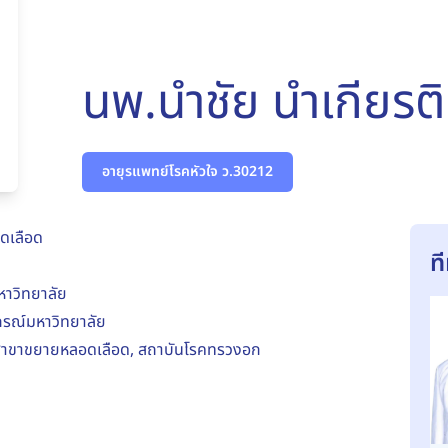
นพ.นำชัย นำเกียรติ
อายุรแพทย์โรคหัวใจ ว.30212
อดเลือด
ท
าวิทยาลัย
กรณ์มหาวิทยาลัย
ด สาขาขยายหลอดเลือด, สถาบันโรคทรวงอก