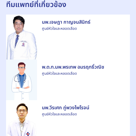
ทีมแพทย์ที่เกี่ยวข้อง
นพ.เจษฎา กาญจนสินิทธ์
ศูนย์หัวใจและหลอดเลือด
พ.ต.ท.นพ.พรเทพ อมรฤทธิ์วณิช
ศูนย์หัวใจและหลอดเลือด
นพ.วีรเศก ภู่พวงไพโรจน์
ศูนย์หัวใจและหลอดเลือด