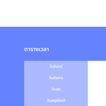
ตารางเวลา
วันจันทร์
วันอังคาร
วันพุธ
วันพฤหัสบดี