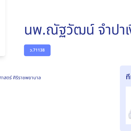
นพ.ณัฐวัฒน์ จำปาเ
ว.71138
ท
าสตร์ ศิริราชพยาบาล