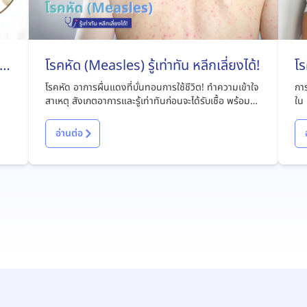
ไง
โรคหัด (Measles) รู้เท่าทัน หลีกเลี่ยงได้!
โร
โรคหัด อาการผื่นแดงที่บั่นทอนการใช้ชีวิต! ทำความเข้าใจ
การ
สาเหตุ สังเกตอาการและรู้เท่าทันก่อนจะได้รับเชื้อ พร้อมหา
ใน 
แนวทางรักษาและป้องกันโรคได้ที่บทความนี้
มีอ
อ่านต่อ