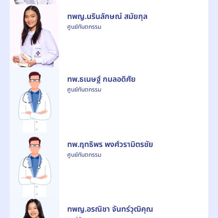
ทพญ.นรินลักษณ์ สมัยกุล
ศูนย์ทันตกรรม
ทพ.ธเนษฐ์ กมลอดิศัย
ศูนย์ทันตกรรม
ทพ.ฤทธิพร พงศ์วรามิตรชัย
ศูนย์ทันตกรรม
ทพญ.อรณิชา จันทร์วุฒิคุณ