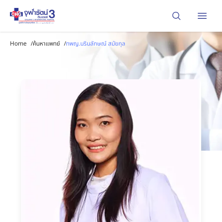
Open
Home
/
ค้นหาแพทย์
/
ทพญ.นรินลักษณ์ สมัยกุล