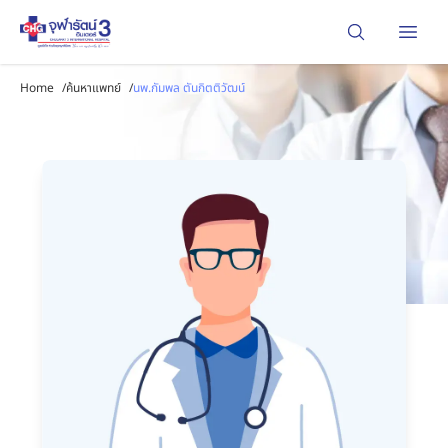
Open
Home
/
ค้นหาแพทย์
/
นพ.กัมพล ตันกิตติวัฒน์