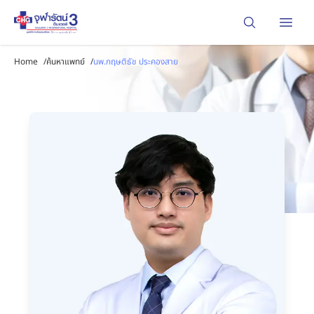
Open
Home
/
ค้นหาแพทย์
/
นพ.กฤษติธัช ประคองสาย