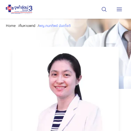
Open
Home
/
ค้นหาแพทย์
/
พญ.กนกทิพย์ มันตโชติ