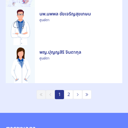
นพ.นพพล ชัยเจริญสุขเกษม
ศูนย์ตา
พญ.ปุญญสิริ จินดากุล
ศูนย์ตา
1
2