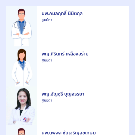
นพ.กมลฤทธิ์ นิมิตกุล
ศูนย์ตา
พญ.ศิรินทร์ เหลืองอร่าม
ศูนย์ตา
พญ.อัญชุรี บุญจรรยา
ศูนย์ตา
นพ.นพพล ชัยเจริญสุขเกษม