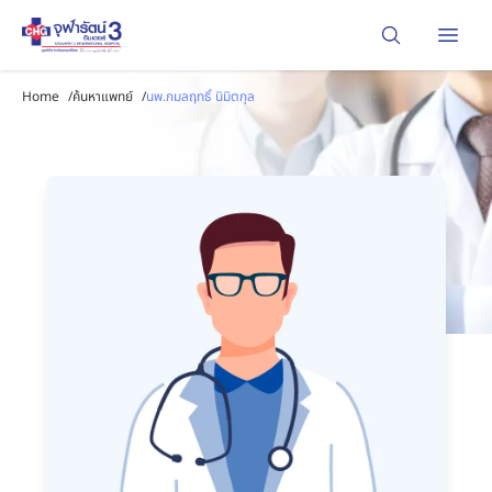
Open
Home
/
ค้นหาแพทย์
/
นพ.กมลฤทธิ์ นิมิตกุล