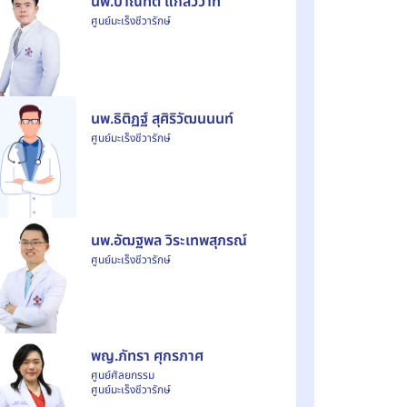
นพ.ปาณทัต แกล้ววาที
ศูนย์มะเร็งชีวารักษ์
นพ.ธิติฏฐ์ สุศิริวัฒนนนท์
ศูนย์มะเร็งชีวารักษ์
นพ.อัฒฐพล วิระเทพสุภรณ์
ศูนย์มะเร็งชีวารักษ์
พญ.ภัทรา ศุกรภาศ
ศูนย์ศัลยกรรม
ศูนย์มะเร็งชีวารักษ์