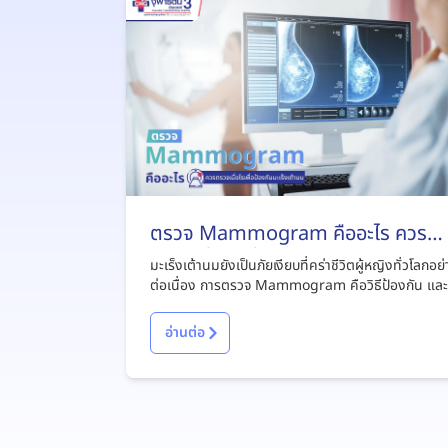
ตรวจ Mammogram คืออะไร ควร
ตรวจเมื่อไรเพื่อป้องกันมะเร็งเต้านม
มะเร็งเต้านมยังเป็นภัยเงียบที่คร่าชีวิตผู้หญิงทั่วโลกอย
ต่อเนื่อง การตรวจ Mammogram คือวิธีป้องกัน แล
เสี่ยงมะเร็งเต้านมได้ทั้งผู้หญิง/ผู้ชาย รู้จักการตรวจแ
โมแกรมให้มากขึ้นจากบทความนี้
อ่านต่อ