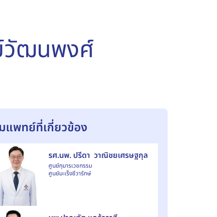
์วัฒนพงศ์
ีมแพทย์ที่เกี่ยวข้อง
รศ.นพ. ปรีดา วาณิชยเศรษฐกุล
ศูนย์กุมารเวชกรรม
ศูนย์มะเร็งชีวารักษ์