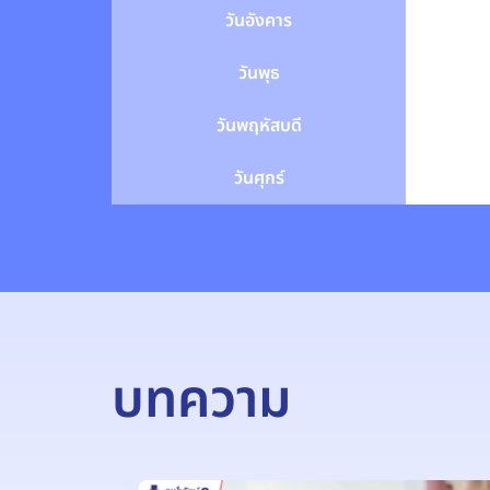
วันอังคาร
วันพุธ
วันพฤหัสบดี
วันศุกร์
บทความ