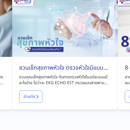
ชวนเช็กสุขภาพหัวใจ ตรวจหัวใจมีแบบ
8
ไหนบ้าง ?
เส
่าง
ชวนคุณเช็กสุขภาพหัวใจ กับการตรวจหัวใจในแต่ละแบบมี
อาก
ะลด
อะไรบ้าง ไม่ว่าจะ EKG ECHO EST ตรวจแบบสายพาน
จนช
มม
เพื่อป้องกันและรู้ทันความเสี่ยงโรคหัวใจ
เหม
คาด
อ่านต่อ