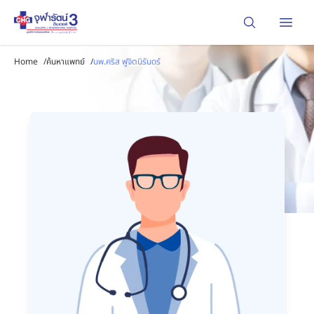
Open
Home
/
ค้นหาแพทย์
/
นพ.คริส ฟูจิตนิรันดร์