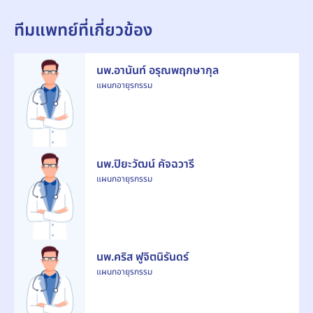
ทีมแพทย์ที่เกี่ยวข้อง
นพ.อานันท์ อรุณพฤกษากุล
แผนกอายุรกรรม
นพ.ปิยะวัฒน์ คัจฉวารี
แผนกอายุรกรรม
นพ.คริส ฟูจิตนิรันดร์
แผนกอายุรกรรม