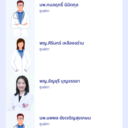
นพ.กมลฤทธิ์ นิมิตกุล
ศูนย์ตา
พญ.ศิรินทร์ เหลืองอร่าม
ศูนย์ตา
พญ.อัญชุรี บุญจรรยา
ศูนย์ตา
นพ.นพพล ชัยเจริญสุขเกษม
ศูนย์ตา