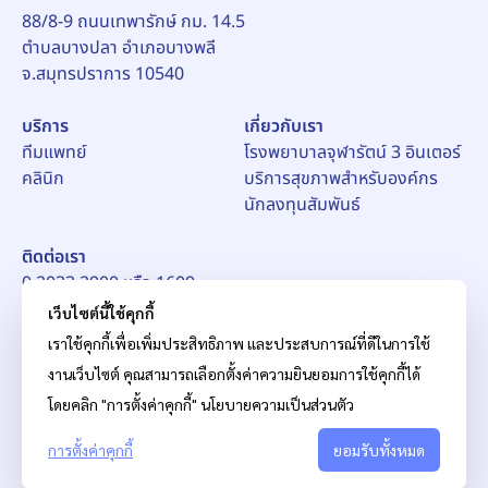
88/8-9 ถนนเทพารักษ์ กม. 14.5
ตำบลบางปลา อำเภอบางพลี
จ.สมุทรปราการ 10540
บริการ
เกี่ยวกับเรา
ทีมแพทย์
โรงพยาบาลจุฬารัตน์ 3 อินเตอร์
คลินิก
บริการสุขภาพสำหรับองค์กร
นักลงทุนสัมพันธ์
ติดต่อเรา
0 2033 2900 หรือ 1609
อีเมล์:
pr_ch3@chularat.com
เว็บไซต์นี้ใช้คุกกี้
เราใช้คุกกี้เพื่อเพิ่มประสิทธิภาพ และประสบการณ์ที่ดีในการใช้
งานเว็บไซต์ คุณสามารถเลือกตั้งค่าความยินยอมการใช้คุกกี้ได้
โดยคลิก "การตั้งค่าคุกกี้"
นโยบายความเป็นส่วนตัว
การตั้งค่าคุกกี้
© สงวนลิขสิทธิ์ บริษัท โรงพยาบาลจุฬารัตน์ จำกัด (มหาชน)
ยอมรับทั้งหมด