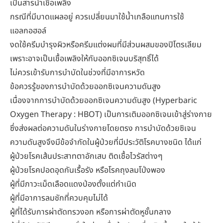
เป็นสารนำเชื้อเพลิง
กรณีที่มีบาดแผลอยู่ ควรเปลี่ยนมาใช้น้ำเกลือแทนการใช้
แอลกอฮอล์
งดใช้ครีมบำรุงผิวหรือครีมแต่งผมที่มีส่วนผสมของปิโตรเลียม
เพราะอาจเป็นเชื้อเพลิงให้กับออกซิเจนบริสุทธิ์ได้
ไม่ควรเข้ารับการบำบัดในช่วงที่มีอาการหวัด
ข้อควรรู้ของการบำบัดด้วยออกซิเจนความดันสูง
เนื่องจากการบำบัดด้วยออกซิเจนความดันสูง (Hyperbaric
Oxygen Therapy : HBOT) เป็นการเติมออกซิเจนเข้าสู่ร่างกาย
ซึ่งส่งผลต่อความดันในร่างกายโดยตรง การบำบัดด้วยซิเจน
ความดันสูงจึงมีข้อจำกัดในผู้ป่วยที่มีประวัติโรคบางชนิด ได้แก่
ผู้ป่วยโรคเส้นประสาทตาอักเสบ ติดเชื้อไวรัสต่างๆ
ผู้ป่วยโรคปอดอุดกันเรื้อรัง หรือโรคถุงลมโป่งพอง
ผู้ที่มีภาวะเม็ดเลือดแดงป่องตั้งแต่กำเนิด
ผู้ที่มีอาการลมชักที่ควบคุมไม่ได้
ผู้ที่ได้รับการผ่าตัดทรวงอก หรือการผ่าตัดหูชั้นกลาง