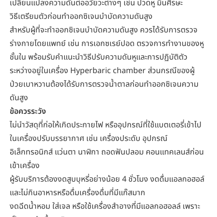
เปลี่ยนแปลงความดันต่ออวัยวะต่างๆ เช่น ปวดหู มึนศีรษะ
วิธีเตรียมตัวก่อนทำออกซิเจนบำบัดความดันสูง
สำหรับผู้ที่จะทำออกซิเจนบำบัดความดันสูง ควรได้รับการตรวจ
ร่างกายโดยแพทย์ เช่น การเอกซเรย์ปอด ตรวจการทำงานของหู
ชั้นใน พร้อมรับคำแนะนำวิธีปรับความดันหูและการปฏิบัติตัว
ระหว่างอยู่ในเครื่อง Hyperbaric chamber ส่วนกรณีของผู้
ป่วยเบาหวานต้องได้รับการตรวจน้ำตาลก่อนทำออกซิเจนความ
ดันสูง
ข้อควรระวัง
ไม่นำวัสดุที่ก่อให้เกิดประกายไฟ หรืออุปกรณ์ที่ใช้แบตเตอรี่เข้าไป
ในเครื่องปรับบรรยากาศ เช่น เครื่องประดับ อุปกรณ์
อิเล็กทรอนิกส์ แว่นตา นาฬิกา ถอดฟันปลอม คอนแทคเลนส์ก่อน
เข้าเครื่อง
ผู้รับบริการต้องงดสูบบุหรี่อย่างน้อย 4 ชั่วโมง งดดื่มแอลกอฮอล์
และไม่กินอาหารหรือดื่มเครื่องดื่มที่มีแก๊สมาก
งดฉีดน้ำหอม ใส่เจล หรือใช้เครื่องสำอางที่มีแอลกอฮอลล์ เพราะ