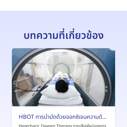
บทความที่เกี่ยวข้อง
HBOT การบำบัดด้วยออกซิเจนความดัน
สูงสามารถช่วยรักษาโรคอะไรได้บ้าง
Hyperbaric Oxygen Therapy ทางเลือกใหม่ของการ