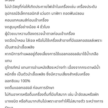
ไม่นำวัสดุที่ก่อให้เกิดประกายไฟเข้าในเครื่องเช่น เครื่องประดับ
อุปกรณ์อิเล็กทรอนิกส์ แว่นตา นาฬิกา ถอดฟันปลอม
คอนแทคเลนส์ก่อนเข้าเครื่อง
งดสูบบุหรี่อย่างน้อย
4
ชั่วโมง
ผู้ป่วยเบาหวานต้องตรวจน้ำตาลก่อนเข้าเครื่อง
งดฉีดน้ำหอม ใส่เจล หรือไม่ใช้เครื่องสำอางที่มีแอลกอฮอลล์เพราะ
เป็นสารนำเชื้อเพลิง
หากมีการทำแผลอยู่ต้องเลี่ยงการใช้แอลกอฮอลล์มาใช้น้ำเกลือ
แทน
ดูโทรทัศน์ แทนการอ่านหนังสือระหว่างทำ เนื่องจากกระดาษมีน้ำ
หมึกซึ่ง เป็นตัวนำเชื้อเพลิง ซึ่งมีความเสี่ยงสำหรับเครื่อง
ออกซิเจน
100%
งดดื่มแอลกอฮอล์ ก่อนการรักษา
ไม่กินอาหารหรือดื่มเครื่องดื่มที่มีแก๊สมาก เช่น น้ำอัดลมหรือผัก
บางชนิด หรือกินมากเกินไปเพราะอาจทำให้ไม่สบายตัว ระหว่างการ
รักษา