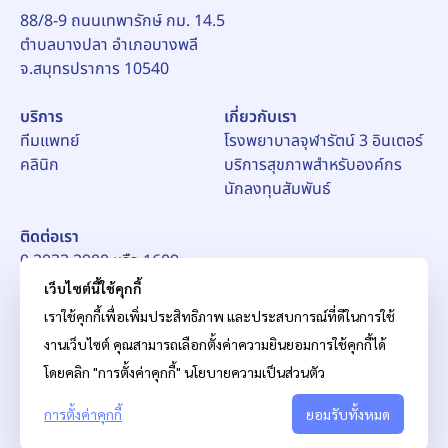
88/8-9 ถนนเทพารักษ์ กม. 14.5
ตำบลบางปลา อำเภอบางพลี
จ.สมุทรปราการ 10540
บริการ
เกี่ยวกับเรา
ทีมแพทย์
โรงพยาบาลจุฬารัตน์ 3 อินเตอร์
คลินิก
บริการสุขภาพสำหรับองค์กร
นักลงทุนสัมพันธ์
ติดต่อเรา
0 2033 2900 หรือ 1609
อีเมล์:
pr_ch3@chularat.com
เว็บไซต์นี้ใช้คุกกี้
เราใช้คุกกี้เพื่อเพิ่มประสิทธิภาพ และประสบการณ์ที่ดีในการใช้
งานเว็บไซต์ คุณสามารถเลือกตั้งค่าความยินยอมการใช้คุกกี้ได้
โดยคลิก "การตั้งค่าคุกกี้"
นโยบายความเป็นส่วนตัว
การตั้งค่าคุกกี้
© สงวนลิขสิทธิ์ บริษัท โรงพยาบาลจุฬารัตน์ จำกัด (มหาชน)
ยอมรับทั้งหมด