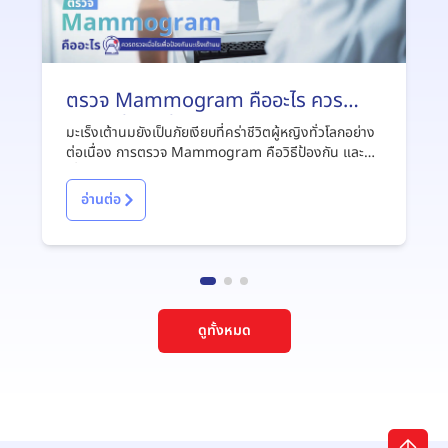
ตรวจ Mammogram คืออะไร ควร
ตรวจเมื่อไรเพื่อป้องกันมะเร็งเต้านม
มะเร็งเต้านมยังเป็นภัยเงียบที่คร่าชีวิตผู้หญิงทั่วโลกอย่าง
ต่อเนื่อง การตรวจ Mammogram คือวิธีป้องกัน และลด
เสี่ยงมะเร็งเต้านมได้ทั้งผู้หญิง/ผู้ชาย รู้จักการตรวจแมม
โมแกรมให้มากขึ้นจากบทความนี้
อ่านต่อ
ดูทั้งหมด