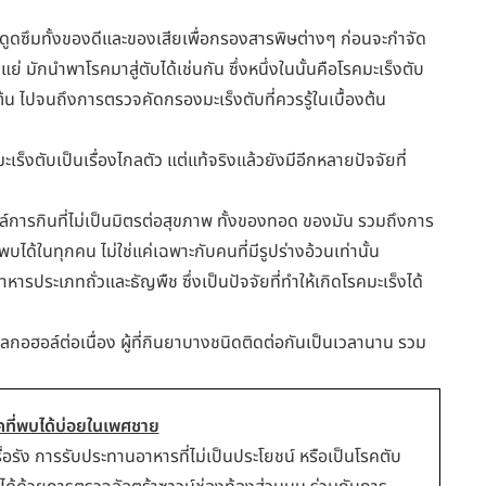
งดูดซึมทั้งของดีและของเสียเพื่อกรองสารพิษต่างๆ ก่อนจะกำจัด
 มักนำพาโรคมาสู่ตับได้เช่นกัน ซึ่งหนึ่งในนั้นคือโรคมะเร็งตับ
มต้น ไปจนถึงการตรวจคัดกรองมะเร็งตับที่ควรรู้ในเบื้องต้น
ร็งตับเป็นเรื่องไกลตัว แต่แท้จริงแล้วยังมีอีกหลายปัจจัยที่
ล์การกินที่ไม่เป็นมิตรต่อสุขภาพ ทั้งของทอด ของมัน รวมถึงการ
ได้ในทุกคน ไม่ใช่แค่เฉพาะกับคนที่มีรูปร่างอ้วนเท่านั้น
หารประเภทถั่วและธัญพืช ซึ่งเป็นปัจจัยที่ทำให้เกิดโรคมะเร็งได้
มีแอลกอฮอล์ต่อเนื่อง ผู้ที่กินยาบางชนิดติดต่อกันเป็นเวลานาน รวม
โรคที่พบได้บ่อยในเพศชาย
ื้อรัง การรับประทานอาหารที่ไม่เป็นประโยชน์ หรือเป็นโรคตับ