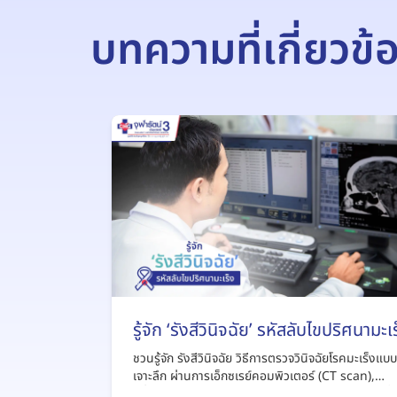
บทความที่เกี่ยวข้
รู้จัก ‘รังสีวินิจฉัย’ รหัสลับไขปริศนามะเ
ชวนรู้จัก รังสีวินิจฉัย วิธีการตรวจวินิจฉัยโรคมะเร็งแบบ
เจาะลึก ผ่านการเอ็กซเรย์คอมพิวเตอร์ (CT scan),
คลื่นแม่เหล็กไฟฟ้า (mri scan) ฯลฯ ได้จากบทความนี้