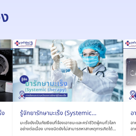
อง
ร็ง
รู้จักยารักษามะเร็ง (Systemic
อา
therapy) ทางเลือกและความหวังของ
โ
มะเร็งยังเป็นภัยเงียบที่จ้องเอาชนะและคร่าชีวิตผู้คนทั่วโลก
อาห
การรักษาผู้ป่วยมะเร็ง
อย่างต่อเนื่อง บางชนิดยังไม่สามารถหาสาเหตุการเกิดได้
อาห
มารู้จักยารักษามะเร็ง (Systemic therapy) เพื่อเพิ่ม
ได