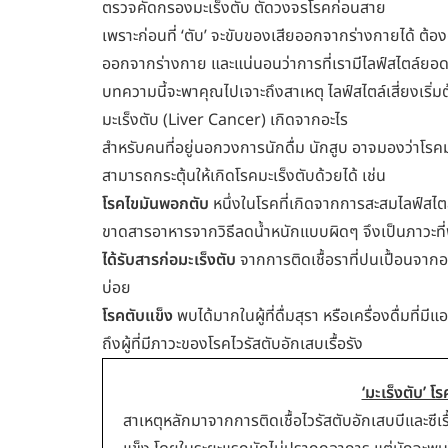
ตรวจคัดกรองมะเร็งตับ ตัดวงจรโรคก่อนสาย
เพราะก่อนที่ ‘ตับ’ จะขับของเสียออกจากร่างกายได้ ต้อ
ออกจากร่างกาย และแน่นอนว่าการที่เรามีไลฟ์สไตล์ยอดแย่
บทความนี้จะพาคุณไปเจาะถึงสาเหตุ ไลฟ์สไตล์เสี่ยงเริ่
มะเร็งตับ (Liver Cancer) เกิดจากอะไร
สำหรับคนที่อยู่นอกวงการนักดื่ม นักสูบ อาจมองว่าโรคมะเ
สามารถกระตุ้นให้เกิดโรคมะเร็งตับด้วยได้ เช่น
โรคไขมันพอกตับ
หนึ่งในโรคที่เกิดจากการสะสมไลฟ์สไต
ขาดสารอาหารจากวิธีลดน้ำหนักแบบผิดๆ จึงเป็นภาวะที่พบ
ได้รับสารก่อมะเร็งตับ
จากการติดเชื้อราที่ปนเปื้อนจากอา
บ่อย
โรคตับแข็ง
พบได้มากในผู้ที่ดื่มสุรา หรือเครื่องดื่มที่
ถึงผู้ที่มีภาวะของโรคไวรัสตับอักเสบเรื้อรัง
‘มะเร็งตับ’ 
สาเหตุหลักมาจากการติดเชื้อไวรัสตับอักเสบบีและซีเร