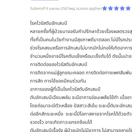
วันอังคารที่ 9 เมษายน 2567
พญ.วรวรรณ บุญรักษา
โรคไวรัสตับอักเสบบี
หลายครั้งที่ผู้ป่วยมาขอรับคำปรึกษาด้วยเรื่องผลตรวจส
ทั้งที่เป็นคนในวัยทำงานมีสุขภาพดีมาตลอด ไม่มีโรคประจ
ช่วงโรคสงบหรือการอักเสบไม่มากมักไม่กอให้เกิดอาการที่
จำนวนหนึ่งอาจมีโรคตับแข็งหรือมะเร็งตับได้ ดังนั้นน่าจะ
การติดต่อของไวรัสตับอักเสบบี
การติดจากแม่สู่ลูกขณะคลอด การติดต่อทางเพศสัมพันธ
การสัก การใช้ของมีคมร่วมกัน
อาการของผู้ที่เป็นโรคไวรัสตับอักเสบบี
ตับอักเสบบีเฉียบพลัน จะมีอาการอ่อนเพลียไข้ตำ เบื่ออาห
โดยต่อมาจะมีตัวเหลือง ปัสสาวะสีเข้ม ระยะนี้ตับจะอักเ
ต่ออีกสักระยะหนึ่ง ระยะนี้มีโอกาสหายจากโรคได้ด้วยต
รวดเร็ว อาจเกิดภาวะแทรกซ้อนได้
ตับอักเสบบีเรื้อรัง ผู้ป่วยมักไม่มีอาการ ไม่สามารถหายได้