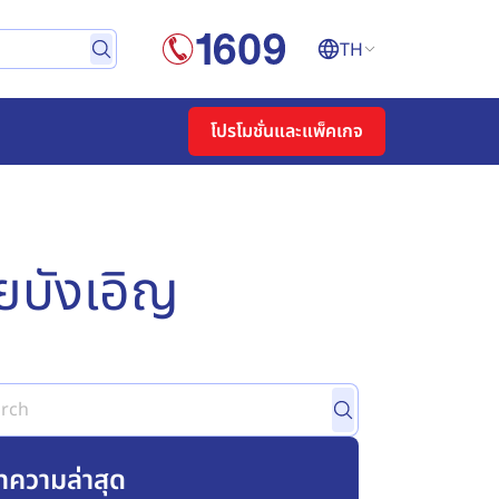
TH
โปรโมชั่นและแพ็คเกจ
ยบังเอิญ
ทความล่าสุด