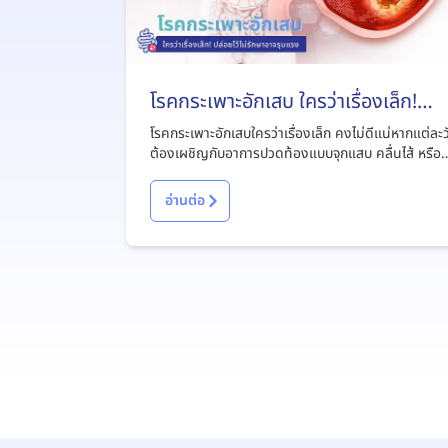
โรคกระเพาะอักเสบ ใครว่าเรื่องเล็ก!
ปล่อยไว้ไม่รักษาอาจรุนแรง
โรคกระเพาะอักเสบใครว่าเรื่องเล็ก คงไม่ดีแน่หากแต่ละว
ต้องเผชิญกับอาการปวดท้องแบบจุกแสบ คลื่นไส้ หรือ
อาเจียนเป็นเลือด! รู้เท่าทันโรคกระเพาะอักเสบและป้องก
ตัวเองได้จากบทความนี้
อ่านต่อ