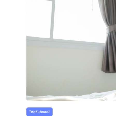
ไวรัสตับอักเสบบี