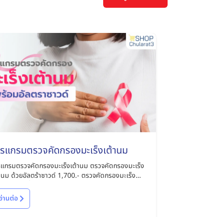
ปรแกรมตรวจคัดกรองมะเร็งเต้านม
รแกรมตรวจคัดกรองมะเร็งเต้านม ตรวจคัดกรองมะเร็ง
 ด้วยอัลตร้าซาวด์ 1,700.- ตรวจคัดกรองมะเร็ง
้านมด้วยเครื่องดิจิตอลแมมโมแกรมและอัลตร้าซาวด์
500.-
อ่านต่อ