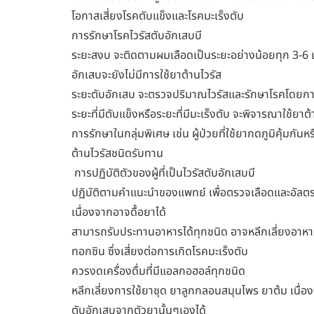
โอกาสเสี่ยงโรคตับแข็งและโรคมะเร็งตับ
การรักษาโรคไวรัสตับอักเสบบี
ระยะสงบ จะติดตามผมเลือดเป็นระยะอย่างน้อยทุก 3-6 เดือ
อักเสบจะยังไม่มีการใช้ยาต้านไวรัส
ระยะตับอักเสบ จะตรวจปริมาณไวรัสและรักษาโรคโดยการ
ระยะที่มีตับแข็งหรือระยะที่มีมะเร็งตับ จะพิจารณาใช้ยา
การรักษาในกลุ่มพิเศษ เช่น ผู้ป่วยที่ใช้ยากดภูมิคุ้มกั
ต้านไวรัสชนิดรับทาน
การปฏิบัติตัวของผู้ที่เป็นไวรัสตับอักเสบบี
ปฏิบัติตามคำแนะนำของแพทย์ เพื่อตรวจเลือดและอัลตร
เนื่องจากอาจดื้อยาได้
สามารถรับประทานอาหารได้ทุกชนิด อาจหลีกเลี่ยงอาหาร
ทอกซิน ซึ่งเสี่ยงต่อการเกิดโรคมะเร็งตับ
ควรงดเครื่องดื่มที่มีแอลกอฮอล์ทุกชนิด
หลีกเลี่ยงการใช้ยาชุด ยาลูกกลอนสมุนไพร ยาต้ม เนื่อ
ตับอักเสบจากตัวยานั้นๆเองได้