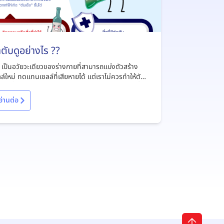
าตับดูอย่างไร ??
 เป็นอวัยวะเดียวของร่างกายที่สามารถแบ่งตัวสร้าง
ล์ใหม่ ทดแทนเซลล์ที่เสียหายได้ แต่เราไม่ควรทำให้ตับ
เสบเรื้อรัง เพราะการซ่อมตนเองจะทำให้เกิดพังผืด ซึ่ง
ทำให้ตับแข็งได้
อ่านต่อ