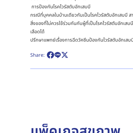
การป้องกันโรคไวรัสตับอักเสบบี
กรณีที่บุคคลในบ้านเดียวกันเป็นโรคไวรัสตับอักเสบบี 
สิ่งของที่ไม่ควรใช้ร่วมกันกับผู้ที่เป็นโรคไวรัสตับอักเ
เลือดได้
ปรึกษาแพทย์เรื่องการฉีดวัคซีนป้องกันไวรัสตับอักเสบบี
Share:
แพ็คเกจสุขภาพ