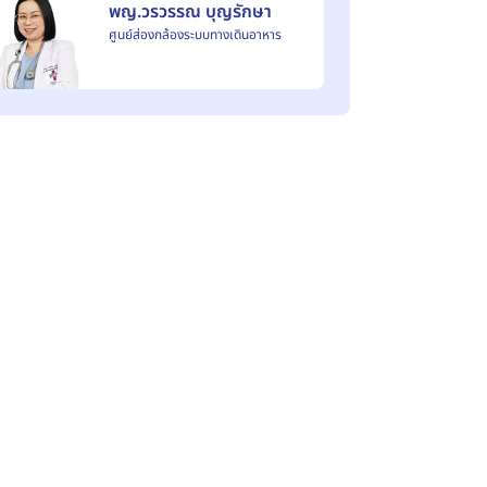
พญ.วรวรรณ บุญรักษา
ศูนย์ส่องกล้องระบบทางเดินอาหาร