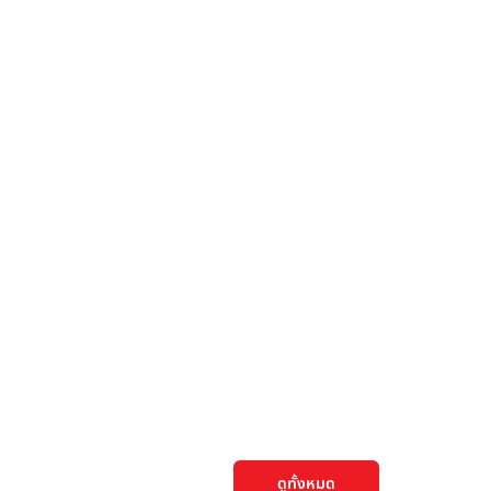
ดูทั้งหมด