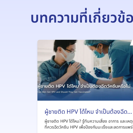
บทความที่เกี่ยวข้
ผู้ชายติด HPV ได้ไหม จำเป็นต้องฉีด
วัคซีนหรือไม่
ผู้ชายติด HPV ได้ไหม? รู้ทันความเสี่ยง อาการ และเหต
ที่ควรฉีดวัคซีน HPV เพื่อป้องกันมะเร็งและลดการแพร่เ