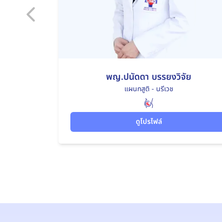
พญ.ปนัดดา บรรยงวิจัย
แผนกสูติ - นรีเวช
ดูโปรไฟล์