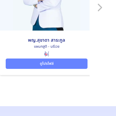
พญ.สุชาดา สาระกูล
แผนกสูติ - นรีเวช
ดูโปรไฟล์