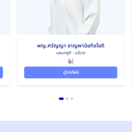
พญ.ศรัญญา ชาญพานิชกิจโชติ
แผนกสูติ - นรีเวช
ดูโปรไฟล์