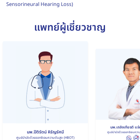
Sensorineural Hearing Loss)
แพทย์ผู้เชี่ยวชาญ
นพ.เถลิงเกียรติ แจ่ม
นพ.ปีติรัตน์ หิรัญรัศมี
ศูนย์บำบัดด้วยออกซิเจนควา
ศูนย์บำบัดด้วยออกซิเจนความดันสูง (HBOT)