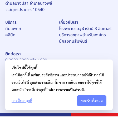
ตำบลบางปลา อำเภอบางพลี
จ.สมุทรปราการ 10540
บริการ
เกี่ยวกับเรา
ทีมแพทย์
โรงพยาบาลจุฬารัตน์ 3 อินเตอร์
คลินิก
บริการสุขภาพสำหรับองค์กร
นักลงทุนสัมพันธ์
ติดต่อเรา
0 2033 2900 หรือ 1609
อีเมล์:
pr_ch3@chularat.com
เว็บไซต์นี้ใช้คุกกี้
เราใช้คุกกี้เพื่อเพิ่มประสิทธิภาพ และประสบการณ์ที่ดีในการใช้
งานเว็บไซต์ คุณสามารถเลือกตั้งค่าความยินยอมการใช้คุกกี้ได้
โดยคลิก "การตั้งค่าคุกกี้"
นโยบายความเป็นส่วนตัว
การตั้งค่าคุกกี้
© สงวนลิขสิทธิ์ บริษัท โรงพยาบาลจุฬารัตน์ จำกัด (มหาชน)
ยอมรับทั้งหมด