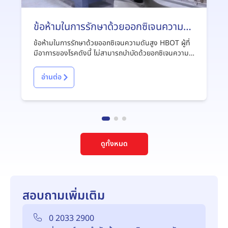
ข้อห้ามในการรักษาด้วยออกซิเจนความ
ดันสูง Hyperbaric Oxgen Therapy
ข้อห้ามในการรักษาด้วยออกซิเจนความดันสูง HBOT ผู้ที่
(HBOT)
มีอาการของโรคดังนี้ ไม่สามารถบำบัดด้วยอกซิเจนความ
ดันสูงได้ ได้แก่ โรคเส้นประสาทตาอักเสบ โรคปอดอุดกัน
เรื้อรัง หรือโรคถุงลมโป่งพอง การติดเชื้อไวรัสต่างๆ โรค
อ่านต่อ
เม็ดเลือดแดงป่องตั้งแต่กำเนิด
ดูทั้งหมด
สอบถามเพิ่มเติม
0 2033 2900