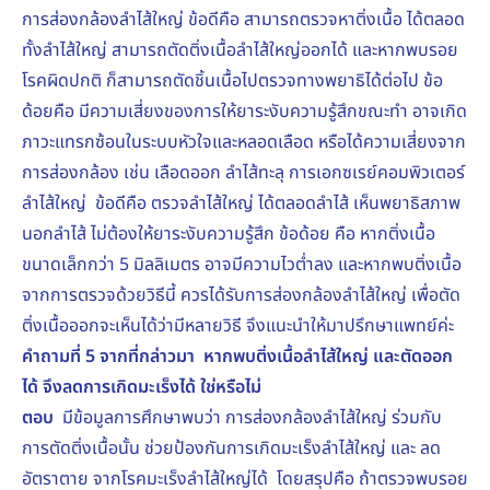
การส่องกล้องลำไส้ใหญ่ ข้อดีคือ สามารถตรวจหาติ่งเนื้อ ได้ตลอด
ทั้งลำไส้ใหญ่ สามารถตัดติ่งเนื้อลำไส้ใหญ่ออกได้ และหากพบรอย
โรคผิดปกติ ก็สามารถตัดชิ้นเนื้อไปตรวจทางพยาธิได้ต่อไป ข้อ
ด้อยคือ มีความเสี่ยงของการให้ยาระงับความรู้สึกขณะทำ อาจเกิด
ภาวะแทรกซ้อนในระบบหัวใจและหลอดเลือด หรือได้ความเสี่ยงจาก
การส่องกล้อง เช่น เลือดออก ลำไส้ทะลุ การเอกซเรย์คอมพิวเตอร์
ลำไส้ใหญ่ ข้อดีคือ ตรวจลำไส้ใหญ่ ได้ตลอดลำไส้ เห็นพยาธิสภาพ
นอกลำไส้ ไม่ต้องให้ยาระงับความรู้สึก ข้อด้อย คือ หากติ่งเนื้อ
ขนาดเล็กกว่า 5 มิลลิเมตร อาจมีความไวต่ำลง และหากพบติ่งเนื้อ
จากการตรวจด้วยวิธีนี้ ควรได้รับการส่องกล้องลำไส้ใหญ่ เพื่อตัด
ติ่งเนื้อออกจะเห็นได้ว่ามีหลายวิธี จึงแนะนำให้มาปรึกษาแพทย์ค่ะ
คำถามที่ 5 จากที่กล่าวมา หากพบติ่งเนื้อลำไส้ใหญ่ และตัดออก
ได้ จึงลดการเกิดมะเร็งได้ ใช่หรือไม่
ตอบ
มีข้อมูลการศึกษาพบว่า การส่องกล้องลำไส้ใหญ่ ร่วมกับ
การตัดติ่งเนื้อนั้น ช่วยป้องกันการเกิดมะเร็งลำไส้ใหญ่ และ ลด
อัตราตาย จากโรคมะเร็งลำไส้ใหญ่ได้ โดยสรุปคือ ถ้าตรวจพบรอย