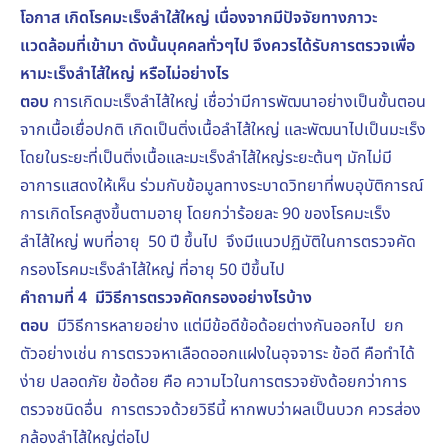
โอกาส เกิดโรคมะเร็งลำใส้ใหญ่ เนื่องจากมีปัจจัยทางภาวะ
แวดล้อมที่เข้ามา ดังนั้นบุคคลทั่วๆไป จึงควรได้รับการตรวจเพื่อ
หามะเร็งลำไส้ใหญ่ หรือไม่อย่างไร
ตอบ
การเกิดมะเร็งลำไส้ใหญ่ เชื่อว่ามีการพัฒนาอย่างเป็นขั้นตอน
จากเนื้อเยื่อปกติ เกิดเป็นติ่งเนื้อลำไส้ใหญ่ และพัฒนาไปเป็นมะเร็ง
โดยในระยะที่เป็นติ่งเนื้อและมะเร็งลำไส้ใหญ่ระยะต้นๆ มักไม่มี
อาการแสดงให้เห็น ร่วมกับข้อมูลทางระบาดวิทยาที่พบอุบัติการณ์
การเกิดโรคสูงขึ้นตามอายุ โดยกว่าร้อยละ 90 ของโรคมะเร็ง
ลำไส้ใหญ่ พบที่อายุ 50 ปี ขึ้นไป จึงมีแนวปฏิบัติในการตรวจคัด
กรองโรคมะเร็งลำไส้ใหญ่ ที่อายุ 50 ปีขึ้นไป
คำถามที่ 4 มีวิธีการตรวจคัดกรองอย่างไรบ้าง
ตอบ
มีวิธีการหลายอย่าง แต่มีข้อดีข้อด้อยต่างกันออกไป ยก
ตัวอย่างเช่น การตรวจหาเลือดออกแฝงในอุจจาระ ข้อดี คือทำได้
ง่าย ปลอดภัย ข้อด้อย คือ ความไวในการตรวจยังด้อยกว่าการ
ตรวจชนิดอื่น การตรวจด้วยวิธีนี้ หากพบว่าผลเป็นบวก ควรส่อง
กล้องลำไส้ใหญ่ต่อไป