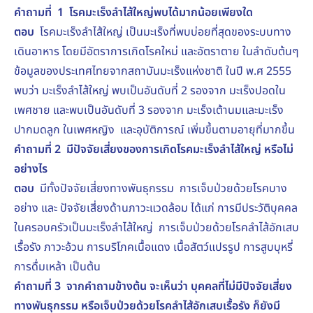
คำถามที่
1 โรคมะเร็งลำไส้ใหญ่พบได้มากน้อยเพียงใด
ตอบ
โรคมะเร็งลำไส้ใหญ่ เป็นมะเร็งที่พบบ่อยที่สุดของระบบทาง
เดินอาหาร โดยมีอัตราการเกิดโรคใหม่ และอัตราตาย ในลำดับต้นๆ
ข้อมูลของประเทศไทยจากสถาบันมะเร็งแห่งชาติ ในปี พ.ศ 2555
พบว่า มะเร็งลำไส้ใหญ่ พบเป็นอันดับที่ 2 รองจาก มะเร็งปอดใน
เพศชาย และพบเป็นอันดับที่ 3 รองจาก มะเร็งเต้านมและมะเร็ง
ปากมดลูก ในเพศหญิง และอุบัติการณ์ เพิ่มขึ้นตามอายุที่มากขึ้น
คำถามที่ 2 มีปัจจัยเสี่ยงของการเกิดโรคมะเร็งลำไส้ใหญ่ หรือไม่
อย่างไร
ตอบ
มีทั้งปัจจัยเสี่ยงทางพันธุกรรม การเจ็บป่วยด้วยโรคบาง
อย่าง และ ปัจจัยเสี่ยงด้านภาวะแวดล้อม ได้แก่ การมีประวัติบุคคล
ในครอบครัวเป็นมะเร็งลำไส้ใหญ่ การเจ็บป่วยด้วยโรคลำไส้อักเสบ
เรื้อรัง ภาวะอ้วน การบริโภคเนื้อแดง เนื้อสัตว์แปรรูป การสูบบุหรี่
การดื่มเหล้า เป็นต้น
คำถามที่ 3 จากคำถามข้างต้น จะเห็นว่า บุคคลที่ไม่มีปัจจัยเสี่ยง
ทางพันธุกรรม หรือเจ็บป่วยด้วยโรคลำไส้อักเสบเรื้อรัง ก็ยังมี