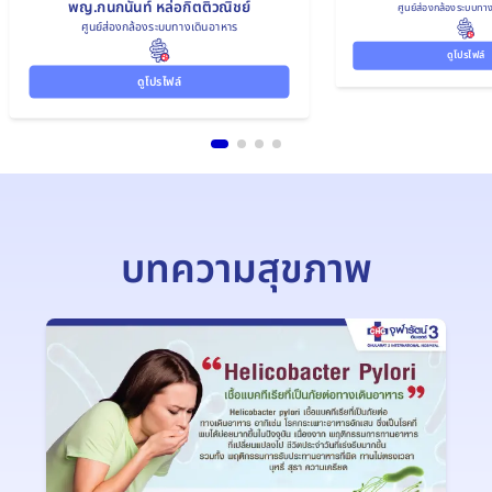
พญ.กนกนันท์ หล่อกิตติวณิชย์
ศูนย์ส่องกล้องระบบทา
ศูนย์ส่องกล้องระบบทางเดินอาหาร
ดูโปรไฟล์
ดูโปรไฟล์
บทความสุขภาพ