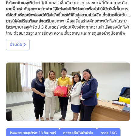
ที่ทันสมัยและได้มาตรฐาน
โรงพยาบาลจุฬารัตน์ 3 อินเตอร์ เชื่อมั่นว่าการดูแลสุขภาพที่มีคุณภาพ คือ
การฟื้นฟูสมรรถภาพร่างกาย (Rehabilitation) เพื่อช่วยให้นักกีฬาฟื้น
รากฐานสำคัญของความสำเร็จในวงการกีฬา และพร้อมเป็นส่วนหนึ่งในการ
ตัวอย่างรวดเร็ว ปลอดภัย และสามารถกลับสู่สนามแข่งขันได้อย่างมั่นใจ
ผลักดันศักยภาพของนักกีฬารักบี้ไทยให้ก้าวสู่ความเป็นเลิศ ทั้งในเวทีระดับ
การให้คำปรึกษาและส่งเสริมสุขภาพ เพื่อเสริมสร้างศักยภาพนักกีฬาในระยะ
ประเทศและระดับนานาชาติ
ยาว
โรงพยาบาลจุฬารัตน์ 3 อินเตอร์ พร้อมเคียงข้างทุกความสำเร็จของนักกีฬา
ไทย ด้วยมาตรฐานการรักษา ความเชี่ยวชาญ และการดูแลอย่างมืออาชีพ
อ่านต่อ
โรงพยาบาลจุฬารัตน์ 3 อินเตอร์
ตรวจคลื่นไฟฟ้าหัวใจ
ตรวจ EKG