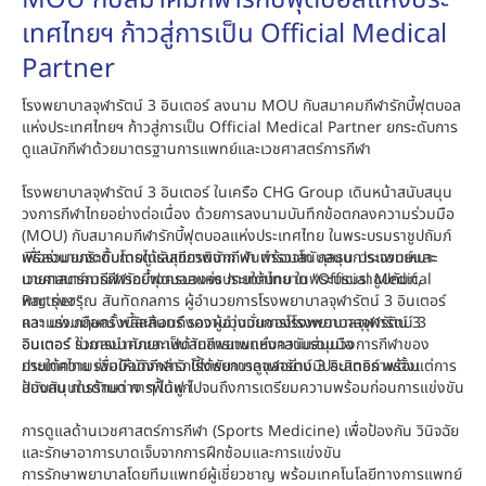
MOU กับสมาคมกีฬารักบี้ฟุตบอลแห่งประ
เทศไทยฯ ก้าวสู่การเป็น Official Medical
Partner
โรงพยาบาลจุฬารัตน์ 3 อินเตอร์ ลงนาม MOU กับสมาคมกีฬารักบี้ฟุตบอล
แห่งประเทศไทยฯ ก้าวสู่การเป็น Official Medical Partner ยกระดับการ
ดูแลนักกีฬาด้วยมาตรฐานการแพทย์และเวชศาสตร์การกีฬา
โรงพยาบาลจุฬารัตน์ 3 อินเตอร์ ในเครือ CHG Group เดินหน้าสนับสนุน
วงการกีฬาไทยอย่างต่อเนื่อง ด้วยการลงนามบันทึกข้อตกลงความร่วมมือ
(MOU) กับสมาคมกีฬารักบี้ฟุตบอลแห่งประเทศไทย ในพระบรมราชูปถัมภ์
เพื่อร่วมยกระดับการดูแลสุขภาพนักกีฬา พร้อมสนับสนุนการแพทย์และ
พิธีลงนามจัดขึ้นโดยได้รับเกียรติจาก พันตำรวจโท กุลธน ประจวบเหมาะ
เวชศาสตร์การกีฬาอย่างครบวงจร ภายใต้บทบาท “Official Medical
นายกสมาคมกีฬารักบี้ฟุตบอลแห่งประเทศไทย ในพระบรมราชูปถัมภ์,
Partner”
พญ.รุ่งอรุณ สันทัดกลการ ผู้อำนวยการโรงพยาบาลจุฬารัตน์ 3 อินเตอร์
และ นพ.กฤษณ์ พลัสสินทร์ รองผู้อำนวยการโรงพยาบาลจุฬารัตน์ 3
ความร่วมมือครั้งนี้สะท้อนถึงความมุ่งมั่นของโรงพยาบาลจุฬารัตน์ 3
อินเตอร์ ร่วมลงนามและเป็นสักขีพยานแห่งความร่วมมือ
อินเตอร์ ในการนำศักยภาพด้านการแพทย์มาสนับสนุนวงการกีฬาของ
ประเทศไทย เพื่อให้นักกีฬารักบี้ได้รับการดูแลอย่างมีประสิทธิภาพตั้งแต่การ
ภายใต้ความร่วมมือดังกล่าว โรงพยาบาลจุฬารัตน์ 3 อินเตอร์ พร้อม
ป้องกัน การรักษา การฟื้นฟู ไปจนถึงการเตรียมความพร้อมก่อนการแข่งขัน
สนับสนุนในด้านต่าง ๆ ได้แก่
การดูแลด้านเวชศาสตร์การกีฬา (Sports Medicine) เพื่อป้องกัน วินิจฉัย
และรักษาอาการบาดเจ็บจากการฝึกซ้อมและการแข่งขัน
การรักษาพยาบาลโดยทีมแพทย์ผู้เชี่ยวชาญ พร้อมเทคโนโลยีทางการแพทย์