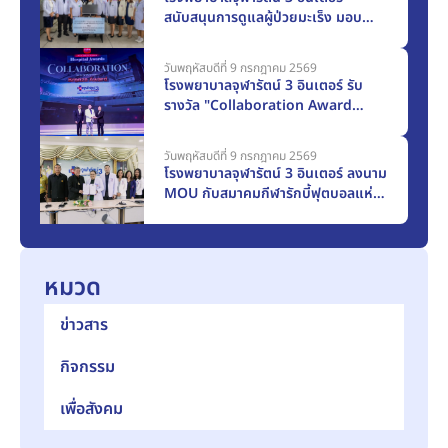
สนับสนุนการดูแลผู้ป่วยมะเร็ง มอบ
ครุภัณฑ์ทางการแพทย์แก่โรงพยาบาล
สมุทรปราการ มูลค่า 117,000 บาท
วันพฤหัสบดีที่ 9 กรกฎาคม 2569
โรงพยาบาลจุฬารัตน์ 3 อินเตอร์ รับ
รางวัล "Collaboration Award
2025" จากเมืองไทยประกันชีวิต
วันพฤหัสบดีที่ 9 กรกฎาคม 2569
โรงพยาบาลจุฬารัตน์ 3 อินเตอร์ ลงนาม
MOU กับสมาคมกีฬารักบี้ฟุตบอลแห่ง
ประเทศไทยฯ ก้าวสู่การเป็น Official
Medical Partner
หมวด
ข่าวสาร
กิจกรรม
เพื่อสังคม