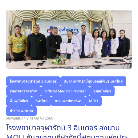
โรงพยาบาลจุฬารัตน์ 3 อินเตอร์
สมาคมกีฬารักบี้ฟุตบอลแห่งประเทศไทย
เวชศาสตร์การกีฬา
Official Medical Partner
ดูแลนักกีฬา
ฟื้นฟูนักกีฬา
กีฬาไทย
การแพทย์การกีฬา
MOU
ข่าวโรงพยาบาล
วันพฤหัสบดีที่ 9 กรกฎาคม 2569
โรงพยาบาลจุฬารัตน์ 3 อินเตอร์ ลงนาม