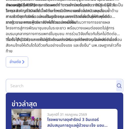
สังคม (BOI-CSR)
ครอบคลุมอุปกรณ์ทางการแพทย์ด้านเวชศาสตร์ฉุกเฉิน การดูแลผู้ป่วย
นพ.เจษฎา โชคดำรงสุข เปิดเผยว่า “การเข้าร่วมโครงการ BOI-CSR ถือเป็น
วิกฤต และการวินิจฉัยเบื้องต้น โดยมีเป้าหมายเพื่อลดความเหลื่อมล้ำด้าน
โอกาสสำคัญที่เราจะได้นำศักยภาพของภาคเอกชนไปสนับสนุนระบบ
การเข้าถึงการรักษา และเสริมสร้างคุณภาพชีวิตที่ยั่งยืนให้กับชุมชน
สาธารณสุขท้องถิ่นอย่างเป็นรูปธรรม เพราะเรามองว่าสุขภาพที่ดีคือ
รากฐานของการพัฒนาสังคมไทยอย่างยั่งยืน”
ภายในงาน คณะผู้บริหารยังได้ร่วมแลกเปลี่ยนแนวทางการขยายผล
โครงการสู่การพัฒนาชุมชนในระยะยาว พร้อมวางแผนต่อยอดไปสู่การ
อบรมบุคลากรทางการแพทย์ในชุมชน การร่วมวิจัยเกี่ยวกับโรคไม่ติดต่อ
เรื้อรัง (NCDs) และการจัดกิจกรรมส่งเสริมสุขภาพเชิงรุกอย่างต่อเนื่อง
“เราไม่ได้มุ่งเพียงการเป็นผู้นำด้านการรักษา แต่ต้องการเป็นพลังขับเคลื่อน
สังคมไทยให้เติบโตไปด้วยกันอย่างแข็งแรง และยั่งยืน” นพ.เจษฎากล่าวทิ้ง
ท้าย
อ่านต่อ
ข่าวล่าสุด
วันศุกร์ที่ 31 กรกฎาคม 2569
โรงพยาบาลจุฬารัตน์ 3 อินเตอร์
สนับสนุนการดูแลผู้ป่วยมะเร็ง มอบ