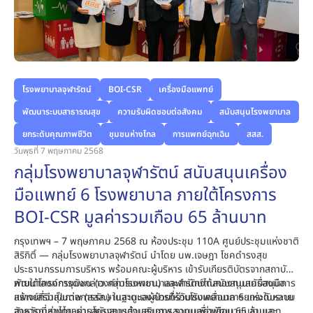
โรงพยาบาลจุฬารัตน์
BOI-CSR
เครื่องมือแพทย์
พัฒนาระบบสาธารณสุข
ความรับผิดชอบต่อสังคม
สนับสนุนโรงพยาบาล
ยกระดับคุณภาพชีวิต
ชุมชนห่างไกล
การแพทย์ฉุกเฉิน
สสส.
วันพุธที่ 7 พฤษภาคม 2568
กลุ่มโรงพยาบาลจุฬารัตน์ สนับสนุนเครื่อง
มือแพทย์ 6 โรงพยาบาล ภายใต้โครงการ
BOI-CSR มูลค่ารวมเกือบ 65 ล้านบาท
กรุงเทพฯ – 7 พฤษภาคม 2568 ณ ห้องประชุม 110A ศูนย์ประชุมแห่งชาติ
สิริกิติ์ — กลุ่มโรงพยาบาลจุฬารัตน์ นำโดย นพ.เจษฎา โชคดำรงสุข
ประธานกรรมการบริหาร พร้อมคณะผู้บริหาร เข้ารับเกียรติบัตรจากสถาบัน
พัฒนาองค์กรชุมชน (องค์การมหาชน) และสำนักงานกองทุนสนับสนุนการ
ภายใต้โครงการดังกล่าว กลุ่มโรงพยาบาลจุฬารัตน์ได้สนับสนุนเครื่องมือ
สร้างเสริมสุขภาพ (สสส.) ในฐานะองค์กรที่ร่วมขับเคลื่อนการยกระดับระบบ
แพทย์ที่จำเป็นต่อการรักษาและดูแลผู้ป่วยให้กับโรงพยาบาล 6 แห่งในหลาย
สาธารณสุขไทย ผ่านโครงการส่งเสริมการลงทุนเพื่อพัฒนาชุมชนและ
จังหวัดที่ห่างไกลการสนับสนุนด้านสุขภาพ รวมมูลค่าเกือบ 65 ล้านบาท