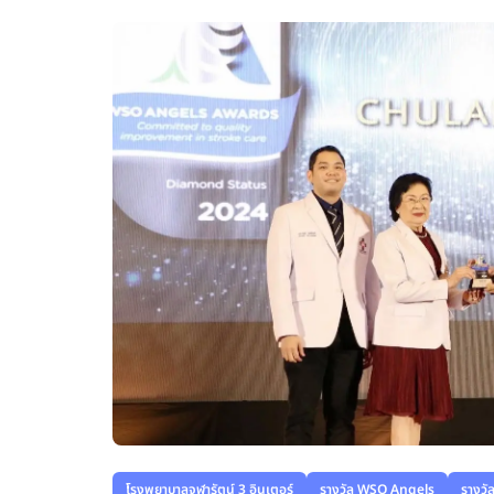
โรงพยาบาลจุฬารัตน์ 3 อินเตอร์
รางวัล WSO Angels
รางวั