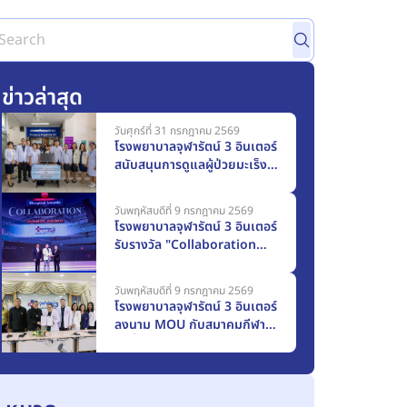
ข่าวล่าสุด
วันศุกร์ที่ 31 กรกฎาคม 2569
โรงพยาบาลจุฬารัตน์ 3 อินเตอร์
สนับสนุนการดูแลผู้ป่วยมะเร็ง
มอบครุภัณฑ์ทางการแพทย์แก่
โรงพยาบาลสมุทรปราการ
วันพฤหัสบดีที่ 9 กรกฎาคม 2569
มูลค่า 117,000 บาท
โรงพยาบาลจุฬารัตน์ 3 อินเตอร์
รับรางวัล "Collaboration
Award 2025" จากเมืองไทย
ประกันชีวิต
วันพฤหัสบดีที่ 9 กรกฎาคม 2569
โรงพยาบาลจุฬารัตน์ 3 อินเตอร์
ลงนาม MOU กับสมาคมกีฬา
รักบี้ฟุตบอลแห่งประเทศไทยฯ
ก้าวสู่การเป็น Official
Medical Partner