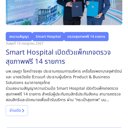
ลงนามสัญญา
Smart Hospital
ตรวจสุขภาพฟรี 14 รายการ
วันพุธที่ 10 กรกฎาคม 2567
Smart Hospital เปิดตัวแพ็กเกจตรวจ
สุขภาพฟรี 14 รายการ
นพ
.
เจษฎา โชคดำรงสุข ประธานกรรมการบริหาร เครือโรงพยาบาลจุฬารัตน์
และ นายธวัชชัย ชีวานนท์ ประธานผู้บริหาร
Product & Business
Solutions
ธนาคารกรุงไทย
ร่วมลงนามสัญญาความร่วมมือ
Smart Hospital
เปิดตัวแพ็กเกจตรวจ
สุขภาพฟรี
14
รายการ สำหรับผู้ประกันตนสิทธิประกันสังคม สามารถตรวจ
สอบสิทธิและนัดหมายเพื่อเข้ารับบริการ ผ่าน
“
กระเป๋าสุขภาพ
”
บน
แอปพลิเคชัน
“
เป๋าตัง
”
โดยไม่ต้องแยกนัดหมายตามรายการ เริ่มที่เครือโรง
อ่านต่อ
พยาบาลจุฬารัตน์เป็นแห่งแรก