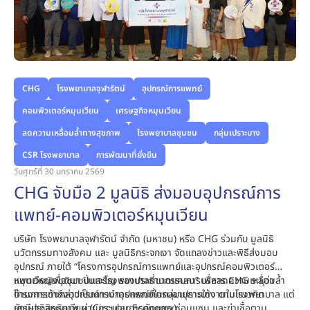
CHG
โรงพยาบาลจุฬารัตน์
อุปกรณ์การแพทย์
คอมพิวเตอร์หมุนเวียน
เศรษฐกิจหมุนเวียน
ลดความเหลื่อมล้ำทางสุขภาพ
โรงพยาบาลชุมชน
กลุ่มเปราะบาง
CSR โรงพยาบาล
การพัฒนาที่ยั่งยืน
วันศุกร์ที่ 30 มกราคม 2569
CHG จับมือ 2 มูลนิธิ ส่งมอบอุปกรณ์การ
แพทย์-คอมพิวเตอร์หมุนเวียน
บริษัท โรงพยาบาลจุฬารัตน์ จำกัด (มหาชน)
หรือ CHG ร่วมกับ
มูลนิธิ
นวัตกรรมทางสังคม
และ
มูลนิธิกระจกเงา
จัดแถลงข่าวและพิธีส่งมอบ
อุปกรณ์ ภายใต้ “โครงการอุปกรณ์การแพทย์และอุปกรณ์คอมพิวเตอร์
หมุนเวียนเพื่อชุมชนและโรงพยาบาลที่ขาดแคลน” เพื่อลดความเหลื่อมล้ำ
แพทย์หญิงชุติมา ปิ่นเจริญ รองประธานกรรมการบริหาร CHG ระบุว่า
ด้านการเข้าถึงอุปกรณ์ทางการแพทย์ในกลุ่มเปราะบาง ตามแนวคิด
โครงการดังกล่าวเป็นการนำอุปกรณ์ที่ครบอายุการใช้งานในโรงพยาบาล แต่
เศรษฐกิจหมุนเวียน (Circular Economy)
ยังมีประสิทธิภาพ ผ่านกระบวนการคัดแยก ซ่อมแซม และฆ่าเชื้อตาม