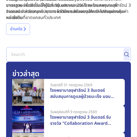
มาตรฐาน เพื่อส่งต่อให้ผู้ป่วยกลุ่มเปราะบางและโรงพยาบาลชุมชนที่
งานแถลงข่าวจัดขึ้นเมื่อวันที่ 30 มกราคม 2569 ณ
โรงพยาบาลจุฬารัตน์ 3
ขาดแคลน ช่วยยกระดับคุณภาพชีวิตและสร้างการใช้ทรัพยากรอย่างคุ้มค่า
อินเตอร์
จังหวัดสมุทรปราการ โดยมีการส่งมอบอุปกรณ์ ไปยังชุมชนและ
และยั่งยืน
หน่วยงานที่ขาดแคลนทั่วประเทศ
อ่านต่อ
ข่าวล่าสุด
วันศุกร์ที่ 31 กรกฎาคม 2569
โรงพยาบาลจุฬารัตน์ 3 อินเตอร์
สนับสนุนการดูแลผู้ป่วยมะเร็ง มอบ
ครุภัณฑ์ทางการแพทย์แก่โรงพยาบาล
สมุทรปราการ มูลค่า 117,000 บาท
วันพฤหัสบดีที่ 9 กรกฎาคม 2569
โรงพยาบาลจุฬารัตน์ 3 อินเตอร์ รับ
รางวัล "Collaboration Award
2025" จากเมืองไทยประกันชีวิต