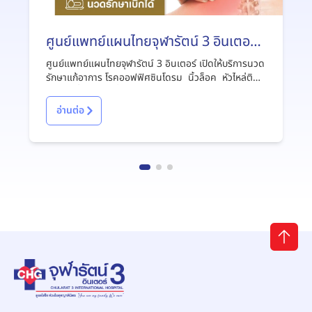
ศูนย์แพทย์แผนไทยจุฬารัตน์ 3 อินเตอร์
เปิดให้บริการนวดรักษาแก้อาการ
ศูนย์แพทย์แผนไทยจุฬารัตน์ 3 อินเตอร์ เปิดให้บริการนวด
รักษาแก้อาการ โรคออฟฟิศซินโดรม นิ้วล็อค หัวไหล่ติด
ข้อเข่าเสื่อม รองช้ำ ไมเกรน ปวดต้นคอ ปวดบ่า ปวด
หลัง ปวดแขน ปวดขา บำบัดฟื้นฟู อัมพฤกษ์-อัมพาต
อ่านต่อ
บำบัดฟื้นฟูมารดาหลังคลอดบุตร สามารถปรึกษาเพิ่มเติม
เพื่อได้รับคำแนะที่เหมาะสมกับอาการของท่านได้ฟรีไม่มีค่า
ใช้จ่าย ติดต่อสอบถามได้ที่เบอร์ 088-002-5385หรือ 02-
312-1483เปิดให้บริการทุกวัน (09.00-21.00น.)