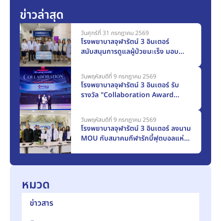
ข่าวล่าสุด
วันศุกร์ที่ 31 กรกฎาคม 2569
โรงพยาบาลจุฬารัตน์ 3 อินเตอร์
สนับสนุนการดูแลผู้ป่วยมะเร็ง มอบ
ครุภัณฑ์ทางการแพทย์แก่โรงพยาบาล
สมุทรปราการ มูลค่า 117,000 บาท
วันพฤหัสบดีที่ 9 กรกฎาคม 2569
โรงพยาบาลจุฬารัตน์ 3 อินเตอร์ รับ
รางวัล "Collaboration Award
2025" จากเมืองไทยประกันชีวิต
วันพฤหัสบดีที่ 9 กรกฎาคม 2569
โรงพยาบาลจุฬารัตน์ 3 อินเตอร์ ลงนาม
MOU กับสมาคมกีฬารักบี้ฟุตบอลแห่ง
ประเทศไทยฯ ก้าวสู่การเป็น Official
Medical Partner
หมวด
ข่าวสาร