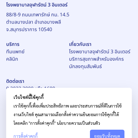
โรงพยาบาลจุฬารัตน์ 3 อินเตอร์
88/8-9 ถนนเทพารักษ์ กม. 14.5
ตำบลบางปลา อำเภอบางพลี
จ.สมุทรปราการ 10540
บริการ
เกี่ยวกับเรา
ทีมแพทย์
โรงพยาบาลจุฬารัตน์ 3 อินเตอร์
คลินิก
บริการสุขภาพสำหรับองค์กร
นักลงทุนสัมพันธ์
ติดต่อเรา
0 2033 2900 หรือ 1609
อีเมล์:
pr_ch3@chularat.com
เว็บไซต์นี้ใช้คุกกี้
เราใช้คุกกี้เพื่อเพิ่มประสิทธิภาพ และประสบการณ์ที่ดีในการใช้
งานเว็บไซต์ คุณสามารถเลือกตั้งค่าความยินยอมการใช้คุกกี้ได้
โดยคลิก "การตั้งค่าคุกกี้"
นโยบายความเป็นส่วนตัว
การตั้งค่าคุกกี้
© สงวนลิขสิทธิ์ บริษัท โรงพยาบาลจุฬารัตน์ จำกัด (มหาชน)
ยอมรับทั้งหมด