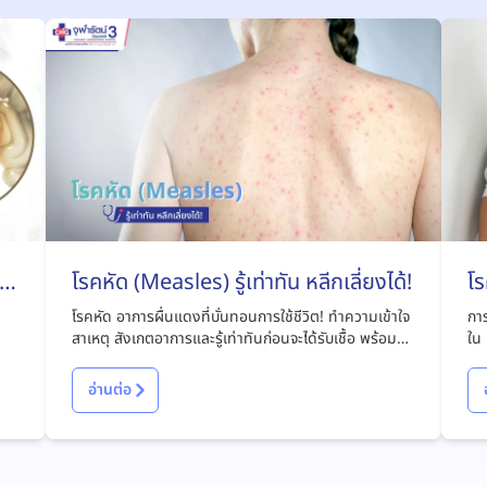
ไง
โรคหัด (Measles) รู้เท่าทัน หลีกเลี่ยงได้!
โร
โรคหัด อาการผื่นแดงที่บั่นทอนการใช้ชีวิต! ทำความเข้าใจ
การ
สาเหตุ สังเกตอาการและรู้เท่าทันก่อนจะได้รับเชื้อ พร้อมหา
ใน 
แนวทางรักษาและป้องกันโรคได้ที่บทความนี้
มีอ
อ่านต่อ