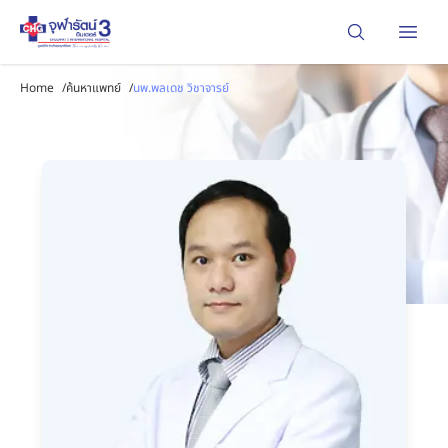
Open
Home
/
ค้นหาแพทย์
/
นพ.พลเดช วิชาจารย์